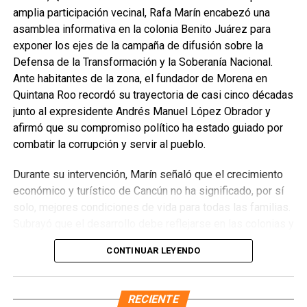
amplia participación vecinal, Rafa Marín encabezó una
La Jornada Nacional de Reforestación intervendrá
asamblea informativa en la colonia Benito Juárez para
ecosistemas como bosques templados, selvas húmedas
exponer los ejes de la campaña de difusión sobre la
y secas, matorrales, pastizales y manglares mediante la
Defensa de la Transformación y la Soberanía Nacional.
plantación de 302 especies, de las cuales 261 son nativas
Ante habitantes de la zona, el fundador de Morena en
y 41 endémicas. Las acciones alcanzarán 37 Áreas
Quintana Roo recordó su trayectoria de casi cinco décadas
Naturales Protegidas y 17 Áreas Destinadas
junto al expresidente Andrés Manuel López Obrador y
Voluntariamente a la Conservación, con el objetivo de
afirmó que su compromiso político ha estado guiado por
recuperar territorios estratégicos y fortalecer la resiliencia
combatir la corrupción y servir al pueblo.
ambiental.
Durante su intervención, Marín señaló que el crecimiento
Finalmente, Marybel Villegas afirmó que reforestar es
económico y turístico de Cancún no ha significado, por sí
proteger el agua, regenerar los suelos y construir
solo, mejores condiciones de vida para todas las familias.
bienestar para las comunidades. “Defender nuestros
Subrayó que el desarrollo debe reflejarse en las colonias y
recursos naturales también significa defender nuestra
en quienes históricamente han permanecido rezagados,
CONTINUAR LEYENDO
calidad de vida”, expresó.
destacando el impacto de los programas sociales, el
incremento del salario mínimo y las inversiones federales
Fuente: 5to Poder Agencia de Noticias
realizadas en el sureste durante el gobierno de López
RECIENTE
Obrador. Enfatizó que estos avances deben consolidarse