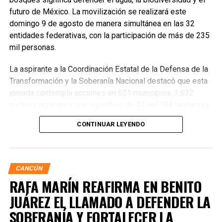
futuro de México. La movilización se realizará este
domingo 9 de agosto de manera simultánea en las 32
entidades federativas, con la participación de más de 235
mil personas.
La aspirante a la Coordinación Estatal de la Defensa de la
Transformación y la Soberanía Nacional destacó que esta
jornada contempla acciones en 621 municipios, 1,632
núcleos agrarios y una superficie de 32 mil 184 hectáreas,
donde se plantarán más de 6.6 millones de árboles,
CONTINUAR LEYENDO
arbustos y plantas herbáceas, además de la dispersión de
semillas para acelerar la restauración de los ecosistemas.
Subrayó que la magnitud de este esfuerzo responde a los
desafíos ambientales del país, que cada año pierde más
CANCÚN
de 203 mil hectáreas por deforestación y enfrenta daños
RAFA MARÍN REAFIRMA EN BENITO
por incendios, plagas y enfermedades.
JUÁREZ EL LLAMADO A DEFENDER LA
SOBERANÍA Y FORTALECER LA