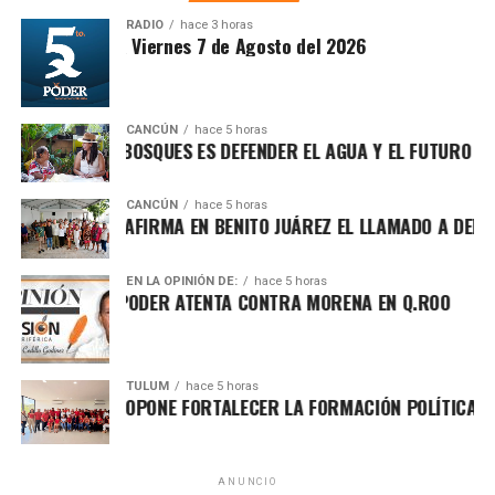
para garantizar bienestar y justicia social.
RADIO
hace 3 horas
ntesis Matutina Viernes 7 de Agosto del 2026
CANCÚN
hace 5 horas
TEGER LOS BOSQUES ES DEFENDER EL AGUA Y EL FUTURO DE MÉ
CANCÚN
hace 5 horas
FA MARÍN REAFIRMA EN BENITO JUÁREZ EL LLAMADO A DEFENDE
EN LA OPINIÓN DE:
hace 5 horas
CHA POR EL PODER ATENTA CONTRA MORENA EN Q.ROO
Asimismo, explicó que la gira informativa responde al
TULUM
hace 5 horas
GO ALDAY PROPONE FORTALECER LA FORMACIÓN POLÍTICA CON E
llamado de fortalecer la defensa de la soberanía nacional
frente a expresiones que, dijo, promueven posturas
intervencionistas hacia México. Reiteró su respaldo a la
postura de la presidenta Claudia Sheinbaum de mantener
ANUNCIO