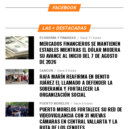
Reafirmó que los principios de
“no mentir, no robar y no
FACEBOOK
traicionar al pueblo”
deben seguir guiando la vida pública
y aseguró que su prioridad es que el bienestar llegue a las
colonias y a las familias que más lo necesitan.
LAS + DESTACADAS
Fuente: 5to Poder Agencia de Noticias
ECONOMÍA Y FINANZAS
hace 11 horas
MERCADOS FINANCIEROS SE MANTIENEN
ESTABLES MIENTRAS EL DÓLAR MODERA
SU AVANCE AL INICIO DEL 7 DE AGOSTO
DE 2026
CANCÚN
hace 5 horas
RAFA MARÍN REAFIRMA EN BENITO
JUÁREZ EL LLAMADO A DEFENDER LA
SOBERANÍA Y FORTALECER LA
ORGANIZACIÓN SOCIAL
PUERTO MORELOS
hace 6 horas
PUERTO MORELOS FORTALECE SU RED DE
VIDEOVIGILANCIA CON 31 NUEVAS
CÁMARAS EN CENTRAL VALLARTA Y LA
RUTA DE LOS CENOTES