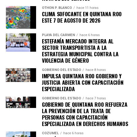
OTHON P. BLANCO
hace 11 horas
CLIMA SOFOCANTE EN QUINTANA ROO
Recibe las noticias al instante
ESTE 7 DE AGOSTO DE 2026
Únete al canal oficial de WhatsApp de
PLAYA DEL CARMEN
hace 6 horas
Quinto Poder
y recibe las noticias más
ESTEFANÍA MERCADO INTEGRA AL
importantes de Quintana Roo directamente
SECTOR TRANSPORTISTA A LA
en tu teléfono.
ESTRATEGIA MUNICIPAL CONTRA LA
VIOLENCIA DE GÉNERO
Unirme al canal de WhatsApp
GOBIERNO DEL ESTADO
hace 8 horas
IMPULSA QUINTANA ROO GOBIERNO Y
JUSTICIA ABIERTA CON CAPACITACIÓN
ESPECIALIZADA
GOBIERNO DEL ESTADO
hace 7 horas
GOBIERNO DE QUINTANA ROO REFUERZA
LA PREVENCIÓN DE LA TRATA DE
PERSONAS CON CAPACITACIÓN
ESPECIALIZADA EN DERECHOS HUMANOS
COZUMEL
hace 6 horas