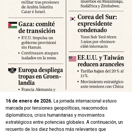
Expertos advierten sobre la posibilidad de réplicas
significativas y llaman a mantener la calma y preparar
suministros básicos. Las autoridades locales han
habilitado centros de atención para damnificados y piden a
la ciudadanía priorizar la seguridad y la cooperación con
los equipos de respuesta.
Fuente: 5to Poder Agencia de Noticias
16 de enero de 2026.
La jornada internacional estuvo
marcada por tensiones geopolíticas, reacomodos
diplomáticos, crisis humanitarias y movimientos
estratégicos entre potencias globales. A continuación, un
recuento de los diez hechos más relevantes que