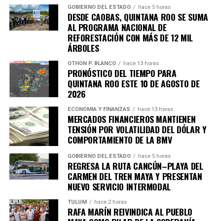
se reunieron con autoridades europeas para cerrar los
GOBIERNO DEL ESTADO
hace 5 horas
DESDE CAOBAS, QUINTANA ROO SE SUMA
últimos puntos del
acuerdo comercial UE–Mercosur
,
AL PROGRAMA NACIONAL DE
cuya firma está prevista para mañana. El pacto es
REFORESTACIÓN CON MÁS DE 12 MIL
considerado uno de los más amplios de la última década.
ÁRBOLES
6. Inundaciones dejan más de cien
OTHON P. BLANCO
hace 13 horas
PRONÓSTICO DEL TIEMPO PARA
QUINTANA ROO ESTE 10 DE AGOSTO DE
muertos en el sur de África
2026
Lluvias torrenciales provocaron
inundaciones severas
ECONOMÍA Y FINANZAS
hace 13 horas
MERCADOS FINANCIEROS MANTIENEN
en Mozambique, Sudáfrica y Zimbabue, dejando más de
TENSIÓN POR VOLATILIDAD DEL DÓLAR Y
100 fallecidos y miles de viviendas destruidas. Equipos
COMPORTAMIENTO DE LA BMV
de rescate continúan trabajando en zonas incomunicadas.
GOBIERNO DEL ESTADO
hace 5 horas
7. Uganda vive jornada violenta tras
REGRESA LA RUTA CANCÚN–PLAYA DEL
CARMEN DEL TREN MAYA Y PRESENTAN
arresto de Bobi Wine
NUEVO SERVICIO INTERMODAL
TULUM
hace 2 horas
Al menos siete personas murieron en enfrentamientos
RAFA MARÍN REIVINDICA AL PUEBLO