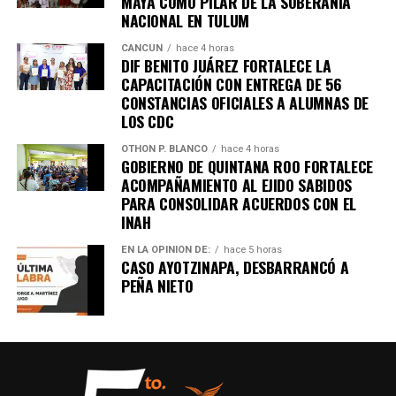
MAYA COMO PILAR DE LA SOBERANÍA
entre manifestantes y fuerzas de seguridad luego de la
NACIONAL EN TULUM
detención del líder opositor
Bobi Wine
, trasladado en
helicóptero a un destino no revelado. Organizaciones
CANCÚN
hace 4 horas
DIF BENITO JUÁREZ FORTALECE LA
internacionales expresaron preocupación por el clima
CAPACITACIÓN CON ENTREGA DE 56
electoral.
CONSTANCIAS OFICIALES A ALUMNAS DE
LOS CDC
8. Expresidente surcoreano Yoon
OTHON P. BLANCO
hace 4 horas
Suk Yeol es condenado a cinco años
GOBIERNO DE QUINTANA ROO FORTALECE
ACOMPAÑAMIENTO AL EJIDO SABIDOS
PARA CONSOLIDAR ACUERDOS CON EL
Un tribunal de Corea del Sur sentenció al exmandatario a
INAH
cinco años de prisión
por obstrucción de justicia
relacionada con la declaración de ley marcial en 2024. La
EN LA OPINIÓN DE:
hace 5 horas
CASO AYOTZINAPA, DESBARRANCÓ A
defensa anunció que apelará el fallo.
PEÑA NIETO
9. Canadá y China firman acuerdo
comercial clave
Tras una cumbre bilateral en Beijing, ambos países