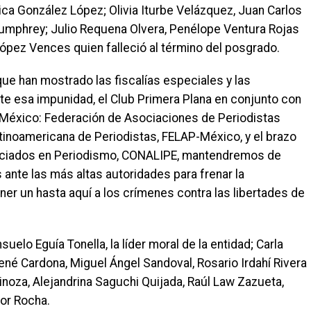
a González López; Olivia Iturbe Velázquez, Juan Carlos
Humphrey; Julio Requena Olvera, Penélope Ventura Rojas
López Vences quien falleció al término del posgrado.
que han mostrado las fiscalías especiales y las
 esa impunidad, el Club Primera Plana en conjunto con
 México: Federación de Asociaciones de Periodistas
noamericana de Periodistas, FELAP-México, y el brazo
nciados en Periodismo, CONALIPE, mantendremos de
ante las más altas autoridades para frenar la
r un hasta aquí a los crímenes contra las libertades de
suelo Eguía Tonella, la líder moral de la entidad; Carla
 René Cardona, Miguel Ángel Sandoval, Rosario Irdahí Rivera
inoza, Alejandrina Saguchi Quijada, Raúl Law Zazueta,
lor Rocha.