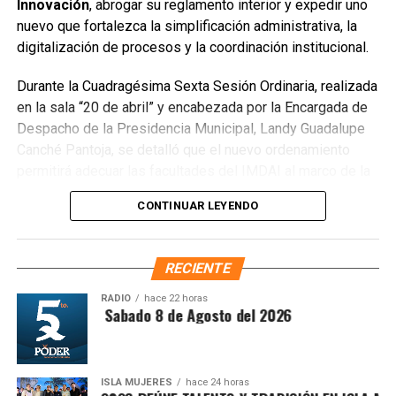
Innovación
, abrogar su reglamento interior y expedir uno
que el saneamiento concluirá en dos días.
nuevo que fortalezca la simplificación administrativa, la
Finalmente, las Unidades Verdes de SIRESOL Cancún
digitalización de procesos y la coordinación institucional.
reforzarán la vigilancia para evitar que el área vuelva a
Durante la Cuadragésima Sexta Sesión Ordinaria, realizada
convertirse en punto de disposición ilegal de basura. El
en la sala “20 de abril” y encabezada por la Encargada de
Ayuntamiento exhortó a la ciudadanía a reportar estas
Despacho de la Presidencia Municipal, Landy Guadalupe
prácticas y sumarse al esfuerzo colectivo para mantener
Canché Pantoja, se detalló que el nuevo ordenamiento
un Cancún limpio y con prosperidad compartida.
permitirá adecuar las facultades del IMDAI al marco de la
Fuente: 5to Poder Agencia de Noticias
Ley Nacional para Eliminar Trámites Burocráticos
,
CONTINUAR LEYENDO
mediante la instauración de la Autoridad Municipal de
Simplificación y Digitalización. Con ello, se busca agilizar
trámites, reducir cargas administrativas y mejorar la
RECIENTE
atención ciudadana.
RADIO
hace 22 horas
ntesis Matutina Sabado 8 de Agosto del 2026
ISLA MUJERES
hace 24 horas