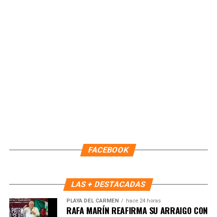
Paty Peralta, por 44 días naturales, efectiva a partir de las
22:00 horas del 09 de agosto. Durante este periodo,
continuará como Encargada de Despacho la primera
regidora, Landy Guadalupe Canché Pantoja, garantizando la
continuidad administrativa del Ayuntamiento.
Fuente: 5to Poder Agencia de Noticias
FACEBOOK
LAS + DESTACADAS
PLAYA DEL CARMEN
hace 24 horas
RAFA MARÍN REAFIRMA SU ARRAIGO CON