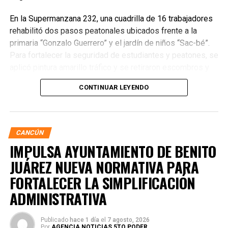
En la Supermanzana 232, una cuadrilla de 16 trabajadores
rehabilitó dos pasos peatonales ubicados frente a la
primaria “Gonzalo Guerrero” y el jardín de niños “Sac-bé”.
Para fortalecer la seguridad de estudiantes y peatones, se
aplicó pintura amarillo tráfico y se retiraron escombros y
residuos vegetales acumulados en la zona. Estas
CONTINUAR LEYENDO
acciones buscan garantizar entornos escolares más
seguros y funcionales.
CANCÚN
IMPULSA AYUNTAMIENTO DE BENITO
JUÁREZ NUEVA NORMATIVA PARA
FORTALECER LA SIMPLIFICACIÓN
ADMINISTRATIVA
Publicado
hace 1 día
el
7 agosto, 2026
Por
AGENCIA NOTICIAS 5TO PODER