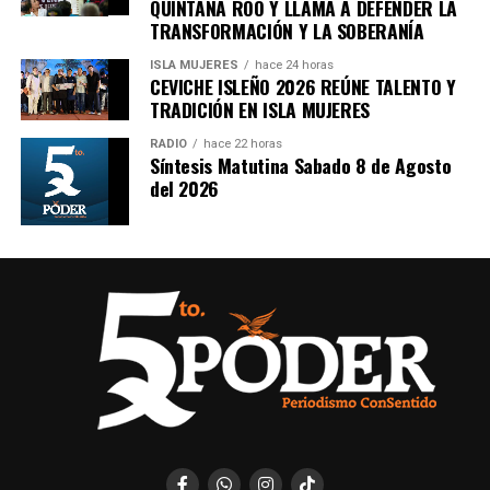
QUINTANA ROO Y LLAMA A DEFENDER LA
TRANSFORMACIÓN Y LA SOBERANÍA
ISLA MUJERES
hace 24 horas
CEVICHE ISLEÑO 2026 REÚNE TALENTO Y
Recibe las noticias al instante
TRADICIÓN EN ISLA MUJERES
Únete al canal oficial de WhatsApp de
RADIO
hace 22 horas
Quinto Poder
y recibe las noticias más
Síntesis Matutina Sabado 8 de Agosto
del 2026
importantes de Quintana Roo directamente
en tu teléfono.
Unirme al canal de WhatsApp