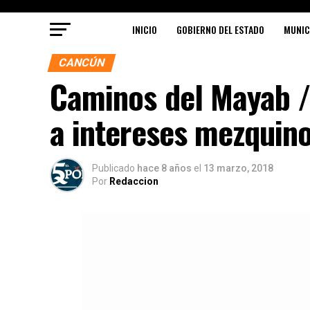
INICIO
GOBIERNO DEL ESTADO
MUNIC
CANCÚN
Caminos del Mayab /
a intereses mezquin
Publicado
hace 8 años
el
13 marzo, 2018
Por
Redaccion