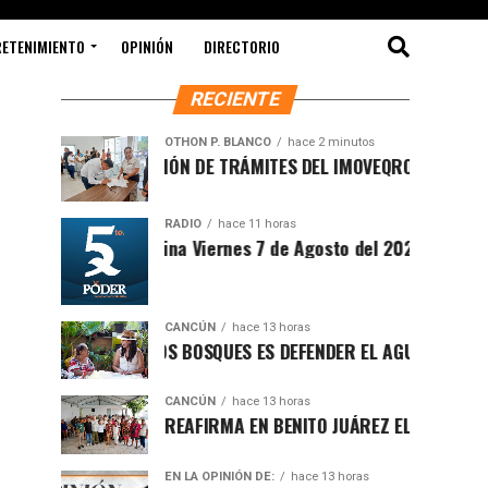
RETENIMIENTO
OPINIÓN
DIRECTORIO
RECIENTE
OTHON P. BLANCO
hace 2 minutos
MODERNIZACIÓN DE TRÁMITES DEL IMOVEQROO ACERCA SERVI
RADIO
hace 11 horas
Sintesis Matutina Viernes 7 de Agosto del 2026
CANCÚN
hace 13 horas
PROTEGER LOS BOSQUES ES DEFENDER EL AGUA Y EL FUTURO 
CANCÚN
hace 13 horas
RAFA MARÍN REAFIRMA EN BENITO JUÁREZ EL LLAMADO A DEF
EN LA OPINIÓN DE:
hace 13 horas