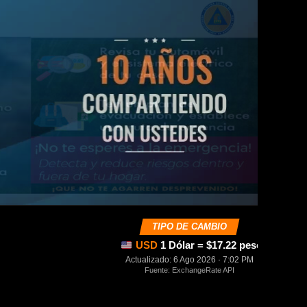
TIPO DE CAMBIO
USD
1 Dólar = $17.22 pesos mexica
Actualizado: 6 Ago 2026 · 7:02 PM
Fuente: ExchangeRate API