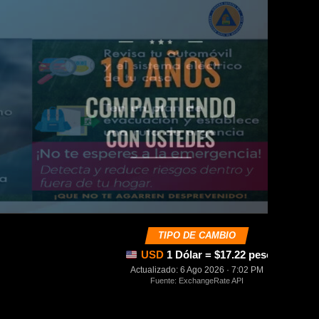
TIPO DE CAMBIO
USD
1 Dólar = $17.22 pesos mexica
Actualizado: 6 Ago 2026 · 7:02 PM
Fuente: ExchangeRate API