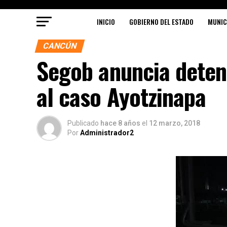
INICIO
GOBIERNO DEL ESTADO
MUNIC
CANCÚN
Segob anuncia deten
al caso Ayotzinapa
Publicado
hace 8 años
el
12 marzo, 2018
Por
Administrador2