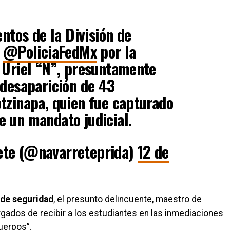
entos de la División de
a
@PoliciaFedMx
por la
 Uriel “N”, presuntamente
 desaparición de 43
tzinapa, quien fue capturado
 un mandato judicial.
ete (@navarreteprida)
12 de
 de seguridad
, el presunto delincuente, maestro de
rgados de recibir a los estudiantes en las inmediaciones
cuerpos”.