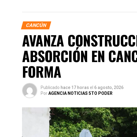
CANCÚN
AVANZA CONSTRUCCI
ABSORCIÓN EN CANC
FORMA
Publicado
hace 17 horas
el
6 agosto, 2026
Por
AGENCIA NOTICIAS 5TO PODER