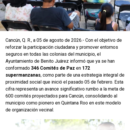
Hacienda de la Ciénega. Estas acciones forman parte de
un programa mayor que incluye trabajos en las
supermanzanas 93, 94, 95, 96, 99, 100, 101, 102, 105, 251,
255 y 517.
Como parte de las labores permanentes de prevención,
Cancún, Q. R., a 05 de agosto de 2026.- Con el objetivo de
también se realizaron desazolves en pozos de absorción
reforzar la participación ciudadana y promover entornos
de las supermanzanas 213 y 235, donde personal de
seguros en todas las colonias del municipio, el
Servicios Públicos retiró basura vegetal, tierra y otros
Ayuntamiento de Benito Juárez informó que ya se han
desechos que obstruyen el flujo pluvial. En la
conformado
346 Comités de Paz
en
172
Supermanzana 235 se complementó la jornada con una
supermanzanas
, como parte de una estrategia integral de
brigada de descacharrización para evitar la formación de
proximidad social que inició el pasado 05 de febrero. Esta
basureros clandestinos y promover la correcta
cifra representa un avance significativo rumbo a la meta de
disposición de muebles, electrodomésticos y llantas.
600 comités proyectados para Cancún, consolidando al
municipio como pionero en Quintana Roo en este modelo
Fuente: 5to Poder Agencia de Noticias
de organización vecinal.