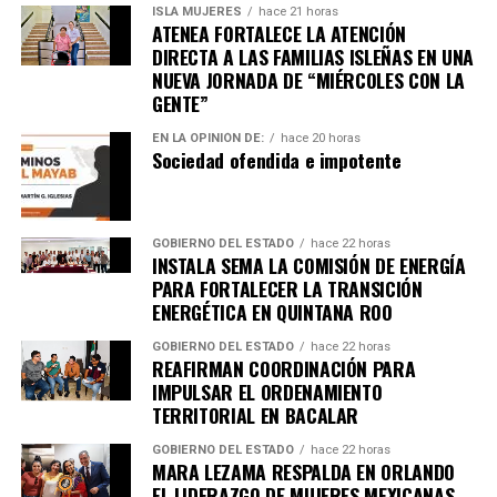
ISLA MUJERES
hace 21 horas
ATENEA FORTALECE LA ATENCIÓN
DIRECTA A LAS FAMILIAS ISLEÑAS EN UNA
NUEVA JORNADA DE “MIÉRCOLES CON LA
GENTE”
EN LA OPINIÓN DE:
hace 20 horas
Sociedad ofendida e impotente
GOBIERNO DEL ESTADO
hace 22 horas
INSTALA SEMA LA COMISIÓN DE ENERGÍA
PARA FORTALECER LA TRANSICIÓN
Recibe las noticias al instante
ENERGÉTICA EN QUINTANA ROO
GOBIERNO DEL ESTADO
hace 22 horas
Únete al canal oficial de WhatsApp de
REAFIRMAN COORDINACIÓN PARA
Quinto Poder
y recibe las noticias más
IMPULSAR EL ORDENAMIENTO
importantes de Quintana Roo directamente
TERRITORIAL EN BACALAR
en tu teléfono.
GOBIERNO DEL ESTADO
hace 22 horas
MARA LEZAMA RESPALDA EN ORLANDO
Unirme al canal de WhatsApp
EL LIDERAZGO DE MUJERES MEXICANAS