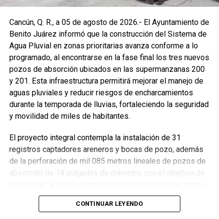
Cancún, Q. R., a 05 de agosto de 2026.- El Ayuntamiento de
Benito Juárez informó que la construcción del Sistema de
Agua Pluvial en zonas prioritarias avanza conforme a lo
programado, al encontrarse en la fase final los tres nuevos
pozos de absorción ubicados en las supermanzanas 200
y 201. Esta infraestructura permitirá mejorar el manejo de
aguas pluviales y reducir riesgos de encharcamientos
durante la temporada de lluvias, fortaleciendo la seguridad
y movilidad de miles de habitantes.
El proyecto integral contempla la instalación de 31
registros captadores areneros y bocas de pozo, además
de la perforación de mil 085 metros lineales de pozos de
absorción de 14 pulgadas de diámetro, con el objetivo de
robustecer la infraestructura hidráulica en diversas zonas
de la ciudad. La Encargada de Despacho de la Presidencia
CONTINUAR LEYENDO
Municipal, Landy Guadalupe Canché Pantoja, supervisó