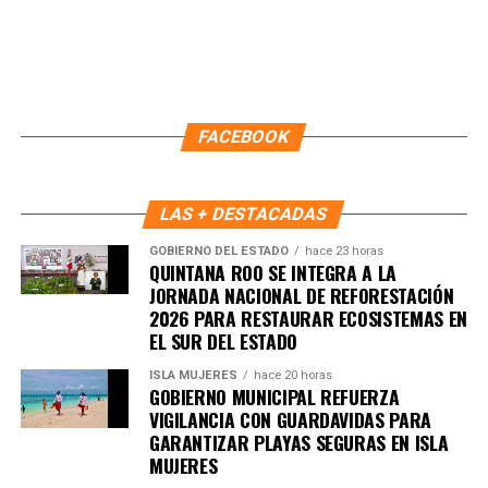
FACEBOOK
Este esquema de trabajo ha fortalecido la comunicación
entre autoridades y ciudadanía, permitiendo respuestas
más rápidas y una coordinación efectiva que impulsa la
LAS + DESTACADAS
construcción de paz en cada supermanzana. Con ello,
Benito Juárez avanza hacia un modelo de convivencia
GOBIERNO DEL ESTADO
hace 23 horas
QUINTANA ROO SE INTEGRA A LA
basado en la participación activa, el respeto y la
JORNADA NACIONAL DE REFORESTACIÓN
responsabilidad compartida.
2026 PARA RESTAURAR ECOSISTEMAS EN
EL SUR DEL ESTADO
Fuente: 5to Poder Agencia de Noticias
ISLA MUJERES
hace 20 horas
GOBIERNO MUNICIPAL REFUERZA
VIGILANCIA CON GUARDAVIDAS PARA
GARANTIZAR PLAYAS SEGURAS EN ISLA
MUJERES