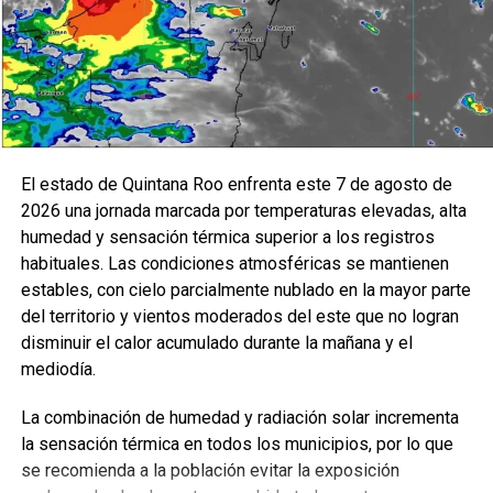
prácticas institucionales que garanticen un ejercicio
responsable de los recursos públicos y una
administración más eficiente.
Carlos Flores Hidalgo destacó que el fortalecimiento del
control interno representa un compromiso permanente con
la legalidad y la mejora continua, subrayando que cada
El estado de Quintana Roo enfrenta este 7 de agosto de
acción emprendida por AGEPRO contribuye a construir
2026 una jornada marcada por temperaturas elevadas, alta
instituciones más sólidas y confiables para las y los
humedad y sensación térmica superior a los registros
quintanarroenses.
habituales. Las condiciones atmosféricas se mantienen
estables, con cielo parcialmente nublado en la mayor parte
Fuente: 5to Poder Agencia de Noticias
del territorio y vientos moderados del este que no logran
disminuir el calor acumulado durante la mañana y el
mediodía.
La combinación de humedad y radiación solar incrementa
la sensación térmica en todos los municipios, por lo que
se recomienda a la población evitar la exposición