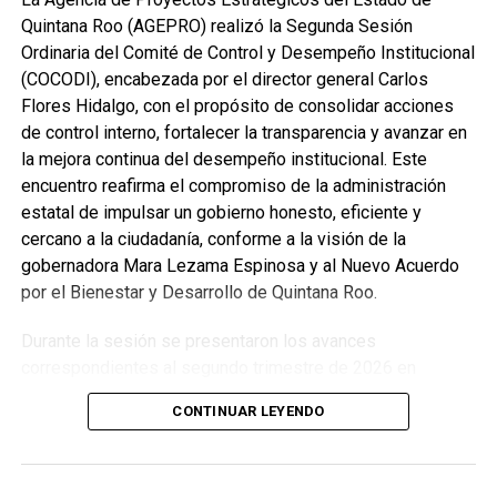
Quintana Roo (AGEPRO) realizó la Segunda Sesión
Ordinaria del Comité de Control y Desempeño Institucional
(COCODI), encabezada por el director general Carlos
Flores Hidalgo, con el propósito de consolidar acciones
de control interno, fortalecer la transparencia y avanzar en
la mejora continua del desempeño institucional. Este
encuentro reafirma el compromiso de la administración
estatal de impulsar un gobierno honesto, eficiente y
cercano a la ciudadanía, conforme a la visión de la
gobernadora Mara Lezama Espinosa y al Nuevo Acuerdo
por el Bienestar y Desarrollo de Quintana Roo.
Durante la sesión se presentaron los avances
correspondientes al segundo trimestre de 2026 en
materia de administración de riesgos, cumplimiento de
CONTINUAR LEYENDO
objetivos institucionales, evaluación del Sistema de
Control Interno y seguimiento a observaciones derivadas
de procesos de fiscalización. También se revisó el estado