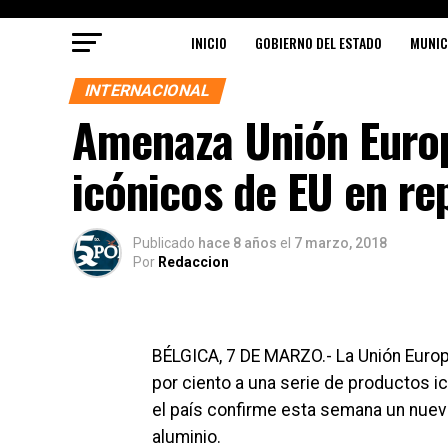
INICIO
GOBIERNO DEL ESTADO
MUNIC
INTERNACIONAL
Amenaza Unión Europ
icónicos de EU en re
Publicado
hace 8 años
el
7 marzo, 2018
Por
Redaccion
BÉLGICA, 7 DE MARZO.- La Unión Euro
por ciento a una serie de productos 
el país confirme esta semana un nuev
aluminio.