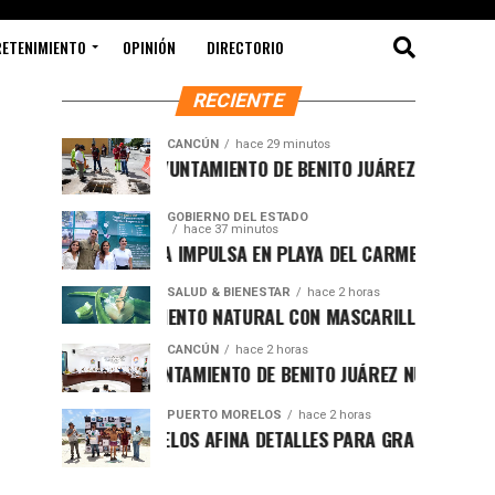
RETENIMIENTO
OPINIÓN
DIRECTORIO
RECIENTE
CANCÚN
hace 29 minutos
FORTALECE AYUNTAMIENTO DE BENITO JUÁREZ ACCIONES INTE
GOBIERNO DEL ESTADO
hace 37 minutos
MARA LEZAMA IMPULSA EN PLAYA DEL CARMEN EL PRIMER CE
SALUD & BIENESTAR
hace 2 horas
REJUVENECIMIENTO NATURAL CON MASCARILLA DE SÁBILA
CANCÚN
hace 2 horas
IMPULSA AYUNTAMIENTO DE BENITO JUÁREZ NUEVA NORMATIVA
PUERTO MORELOS
hace 2 horas
PUERTO MORELOS AFINA DETALLES PARA GRAN FUNCIÓN DE BO