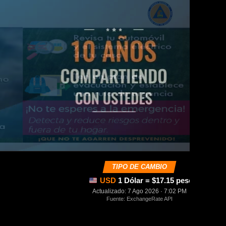
TIPO DE CAMBIO
USD
1 Dólar = $17.15 pesos mexica
Actualizado: 7 Ago 2026 · 7:02 PM
Fuente: ExchangeRate API