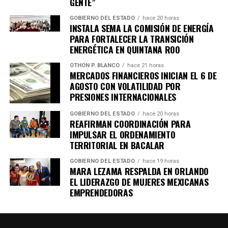
GENTE”
Quinto Poder
y recibe las noticias más
importantes de Quintana Roo directamente
GOBIERNO DEL ESTADO
hace 20 horas
INSTALA SEMA LA COMISIÓN DE ENERGÍA
en tu teléfono.
PARA FORTALECER LA TRANSICIÓN
ENERGÉTICA EN QUINTANA ROO
Unirme al canal de WhatsApp
OTHON P. BLANCO
hace 21 horas
MERCADOS FINANCIEROS INICIAN EL 6 DE
AGOSTO CON VOLATILIDAD POR
PRESIONES INTERNACIONALES
GOBIERNO DEL ESTADO
hace 20 horas
REAFIRMAN COORDINACIÓN PARA
IMPULSAR EL ORDENAMIENTO
TERRITORIAL EN BACALAR
GOBIERNO DEL ESTADO
hace 19 horas
MARA LEZAMA RESPALDA EN ORLANDO
EL LIDERAZGO DE MUJERES MEXICANAS
EMPRENDEDORAS