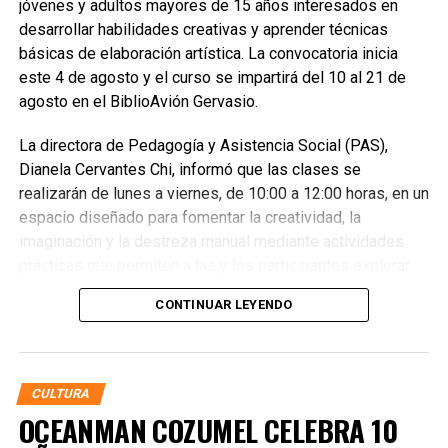
jóvenes y adultos mayores de 15 años interesados en
desarrollar habilidades creativas y aprender técnicas
básicas de elaboración artística. La convocatoria inicia
este 4 de agosto y el curso se impartirá del 10 al 21 de
agosto en el BiblioAvión Gervasio.
La directora de Pedagogía y Asistencia Social (PAS),
Dianela Cervantes Chi, informó que las clases se
realizarán de lunes a viernes, de 10:00 a 12:00 horas, en un
espacio diseñado para fomentar la creatividad, la
imaginación y la destreza manual mediante actividades
prácticas que permiten a las y los participantes explorar
nuevas formas de expresión artística. Señaló que el taller
CONTINUAR LEYENDO
busca ofrecer una alternativa formativa accesible y
productiva durante el periodo vacacional.
CULTURA
OCEANMAN COZUMEL CELEBRA 10