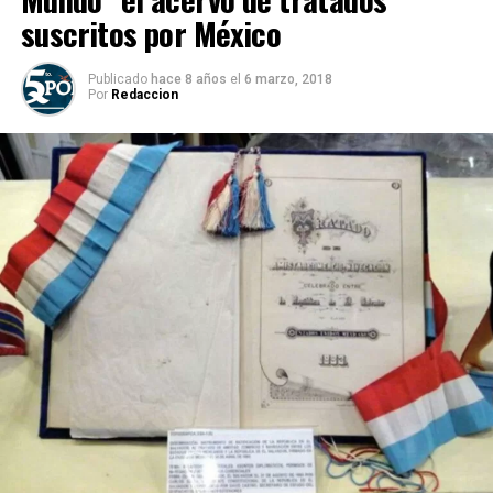
suscritos por México
Publicado
hace 8 años
el
6 marzo, 2018
Por
Redaccion