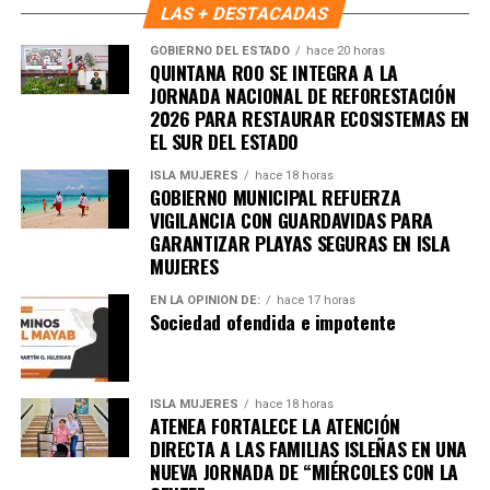
LAS + DESTACADAS
GOBIERNO DEL ESTADO
hace 20 horas
QUINTANA ROO SE INTEGRA A LA
JORNADA NACIONAL DE REFORESTACIÓN
2026 PARA RESTAURAR ECOSISTEMAS EN
EL SUR DEL ESTADO
ISLA MUJERES
hace 18 horas
GOBIERNO MUNICIPAL REFUERZA
VIGILANCIA CON GUARDAVIDAS PARA
GARANTIZAR PLAYAS SEGURAS EN ISLA
MUJERES
EN LA OPINIÓN DE:
hace 17 horas
Sociedad ofendida e impotente
ISLA MUJERES
hace 18 horas
Recibe las noticias al instante
ATENEA FORTALECE LA ATENCIÓN
DIRECTA A LAS FAMILIAS ISLEÑAS EN UNA
NUEVA JORNADA DE “MIÉRCOLES CON LA
Únete al canal oficial de WhatsApp de