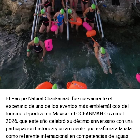
Alonso Marrufo, afirmó que esta iniciativa forma parte del
compromiso institucional de impulsar el Nuevo Acuerdo
por el Bienestar y Desarrollo de Quintana Roo, promovido
por la gobernadora Mara Lezama Espinosa. Explicó que
acercar actividades culturales y recreativas a la población
contribuye al fortalecimiento del tejido social y al
desarrollo integral de las familias cozumeleñas.
El Parque Natural Chankanaab fue nuevamente el
escenario de uno de los eventos más emblemáticos del
turismo deportivo en México: el OCEANMAN Cozumel
2026, que este año celebró su décimo aniversario con una
participación histórica y un ambiente que reafirma a la isla
como referente internacional en competencias de aguas