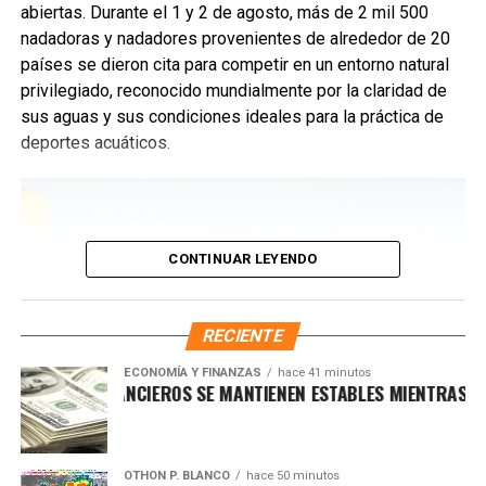
abiertas. Durante el 1 y 2 de agosto, más de 2 mil 500
Las personas interesadas podrán registrarse
nadadoras y nadadores provenientes de alrededor de 20
directamente en el BiblioAvión Gervasio, ubicado en la 130
países se dieron cita para competir en un entorno natural
Avenida entre calle 7 Sur e Hidalgo, en horario de 9:00 a
privilegiado, reconocido mundialmente por la claridad de
15:00 horas. Debido al cupo limitado, se recomienda
sus aguas y sus condiciones ideales para la práctica de
realizar el trámite con anticipación.
deportes acuáticos.
Fuente: 5to Poder Agencia de Noticias
CONTINUAR LEYENDO
RECIENTE
ECONOMÍA Y FINANZAS
hace 41 minutos
CADOS FINANCIEROS SE MANTIENEN ESTABLES MIENTRAS EL DÓL
OTHON P. BLANCO
hace 50 minutos