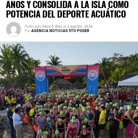
AÑOS Y CONSOLIDA A LA ISLA COMO
POTENCIA DEL DEPORTE ACUÁTICO
Publicado
hace 5 días
el
2 agosto, 2026
Por
AGENCIA NOTICIAS 5TO PODER
Cervantes Chi destacó que la actividad estará a cargo de
la tallerista Marisela Santos, quien compartirá técnicas
para la creación de piezas artísticas utilizando materiales
básicos, promoviendo además la confianza, la
sensibilidad y el desarrollo de habilidades aplicables
tanto en el ámbito personal como comunitario. Subrayó
que el ambiente del taller está pensado para motivar a
cada participante a descubrir y fortalecer su talento
creativo.
Por su parte, la directora general de la FPMC, Juanita