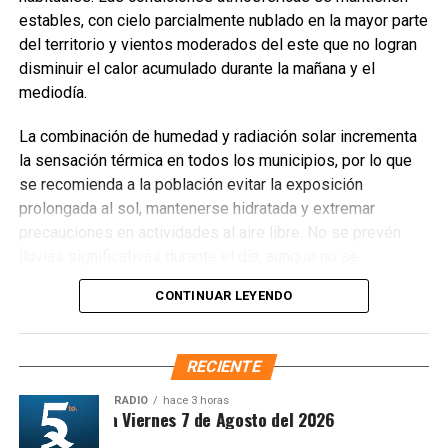
estables, con cielo parcialmente nublado en la mayor parte
Fuente: 5to Poder Agencia de Noticias
del territorio y vientos moderados del este que no logran
disminuir el calor acumulado durante la mañana y el
mediodía.
La combinación de humedad y radiación solar incrementa
la sensación térmica en todos los municipios, por lo que
se recomienda a la población evitar la exposición
prolongada al sol, mantenerse hidratada y extremar
precauciones en actividades al aire libre. No se prevén
lluvias significativas durante el día, aunque no se
descartan chubascos aislados por la tarde en la zona sur.
CONTINUAR LEYENDO
TEMPERATURAS POR MUNICIPIO
Recibe las noticias al instante
RECIENTE
Benito Juárez
— 33°C / Sensación térmica 39°C
Únete al canal oficial de WhatsApp de
RADIO
hace 3 horas
Quinto Poder
y recibe las noticias más
Solidaridad
— 32°C / Sensación térmica 38°C
ntesis Matutina Viernes 7 de Agosto del 2026
importantes de Quintana Roo directamente
Tulum
— 33°C / Sensación térmica 40°C