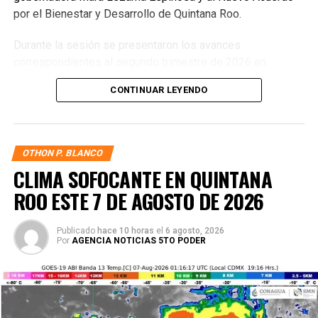
por el Bienestar y Desarrollo de Quintana Roo.
Durante la sesión se presentaron los avances
correspondientes al segundo trimestre de 2026 en
materia de administración de riesgos, cumplimiento de
CONTINUAR LEYENDO
objetivos institucionales, evaluación del Sistema de
Control Interno y seguimiento a observaciones derivadas
de procesos de fiscalización. También se revisó el estado
de las acciones implementadas para atender áreas de
OTHON P. BLANCO
oportunidad detectadas por el Órgano Interno de Control,
CLIMA SOFOCANTE EN QUINTANA
fortaleciendo así la gestión pública y la toma de
ROO ESTE 7 DE AGOSTO DE 2026
decisiones basada en resultados.
Publicado
hace 10 horas
el
6 agosto, 2026
Por
AGENCIA NOTICIAS 5TO PODER