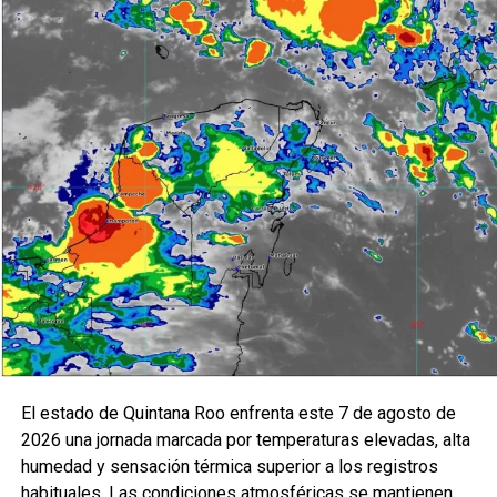
El Comité conoció además los resultados de la evaluación
del Informe Anual del Sistema de Control Interno, así
como el avance del Programa de Ética y las acciones
orientadas a promover una cultura de integridad,
transparencia y rendición de cuentas dentro de la
dependencia. Estos esfuerzos buscan consolidar
prácticas institucionales que garanticen un ejercicio
responsable de los recursos públicos y una
administración más eficiente.
Carlos Flores Hidalgo destacó que el fortalecimiento del
control interno representa un compromiso permanente con
la legalidad y la mejora continua, subrayando que cada
El estado de Quintana Roo enfrenta este 7 de agosto de
acción emprendida por AGEPRO contribuye a construir
2026 una jornada marcada por temperaturas elevadas, alta
instituciones más sólidas y confiables para las y los
humedad y sensación térmica superior a los registros
quintanarroenses.
habituales. Las condiciones atmosféricas se mantienen