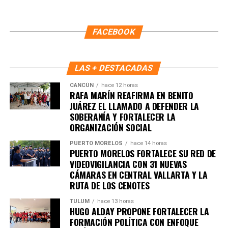
manera informada en esta etapa interna del movimiento.
Reafirmó que los principios de
“no mentir, no robar y no
FACEBOOK
traicionar al pueblo”
deben seguir guiando la vida pública
y aseguró que su prioridad es que el bienestar llegue a las
colonias y a las familias que más lo necesitan.
LAS + DESTACADAS
Fuente: 5to Poder Agencia de Noticias
CANCÚN
hace 12 horas
RAFA MARÍN REAFIRMA EN BENITO
JUÁREZ EL LLAMADO A DEFENDER LA
SOBERANÍA Y FORTALECER LA
ORGANIZACIÓN SOCIAL
PUERTO MORELOS
hace 14 horas
PUERTO MORELOS FORTALECE SU RED DE
VIDEOVIGILANCIA CON 31 NUEVAS
CÁMARAS EN CENTRAL VALLARTA Y LA
RUTA DE LOS CENOTES
TULUM
hace 13 horas
HUGO ALDAY PROPONE FORTALECER LA
FORMACIÓN POLÍTICA CON ENFOQUE