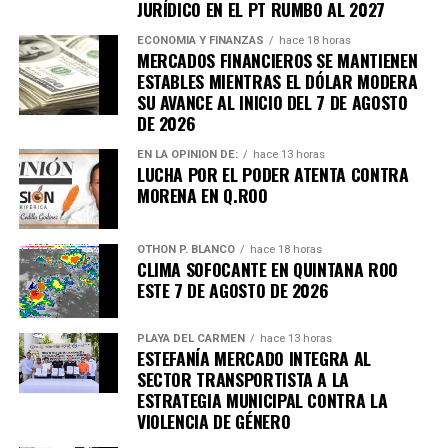
JURÍDICO EN EL PT RUMBO AL 2027
ECONOMÍA Y FINANZAS
hace 18 horas
MERCADOS FINANCIEROS SE MANTIENEN
ESTABLES MIENTRAS EL DÓLAR MODERA
Recibe las noticias al instante
SU AVANCE AL INICIO DEL 7 DE AGOSTO
DE 2026
Únete al canal oficial de WhatsApp de
EN LA OPINIÓN DE:
hace 13 horas
Quinto Poder
y recibe las noticias más
LUCHA POR EL PODER ATENTA CONTRA
importantes de Quintana Roo directamente
MORENA EN Q.ROO
en tu teléfono.
OTHON P. BLANCO
hace 18 horas
Unirme al canal de WhatsApp
CLIMA SOFOCANTE EN QUINTANA ROO
ESTE 7 DE AGOSTO DE 2026
PLAYA DEL CARMEN
hace 13 horas
ESTEFANÍA MERCADO INTEGRA AL
SECTOR TRANSPORTISTA A LA
ESTRATEGIA MUNICIPAL CONTRA LA
VIOLENCIA DE GÉNERO