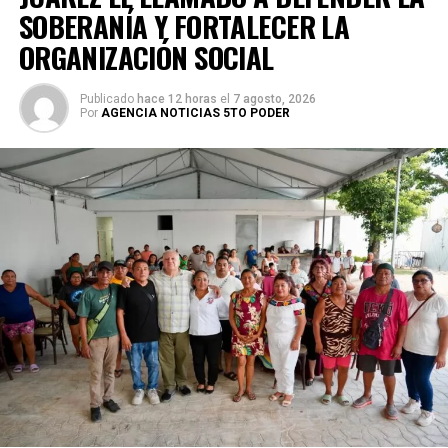
SOBERANÍA Y FORTALECER LA
ORGANIZACIÓN SOCIAL
Publicado
hace 12 horas
el
7 agosto, 2026
Por
AGENCIA NOTICIAS 5TO PODER
Villegas sostuvo que México debe transitar de acciones
aisladas a una política permanente de recuperación
ambiental que involucre a los tres órdenes de gobierno,
comunidades, universidades y sociedad civil. Recordó que
cerca del 70% del territorio nacional cuenta con cobertura
forestal y que el país concentra alrededor del 12% de la
biodiversidad mundial, lo que obliga a reforzar la