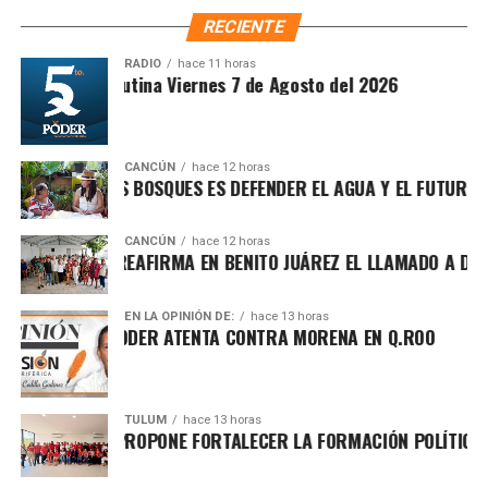
Fuente: 5to Poder Agencia de Noticias
realizadas en el sureste durante el gobierno de López
RECIENTE
Obrador. Enfatizó que estos avances deben consolidarse
para garantizar bienestar y justicia social.
RADIO
hace 11 horas
Sintesis Matutina Viernes 7 de Agosto del 2026
CANCÚN
hace 12 horas
ROTEGER LOS BOSQUES ES DEFENDER EL AGUA Y EL FUTURO DE 
CANCÚN
hace 12 horas
AFA MARÍN REAFIRMA EN BENITO JUÁREZ EL LLAMADO A DEFEN
EN LA OPINIÓN DE:
hace 13 horas
CHA POR EL PODER ATENTA CONTRA MORENA EN Q.ROO
Asimismo, explicó que la gira informativa responde al
TULUM
hace 13 horas
UGO ALDAY PROPONE FORTALECER LA FORMACIÓN POLÍTICA CON
llamado de fortalecer la defensa de la soberanía nacional
frente a expresiones que, dijo, promueven posturas