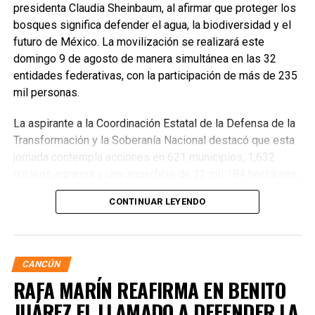
presidenta Claudia Sheinbaum, al afirmar que proteger los
bosques significa defender el agua, la biodiversidad y el
futuro de México. La movilización se realizará este
domingo 9 de agosto de manera simultánea en las 32
entidades federativas, con la participación de más de 235
mil personas.
La aspirante a la Coordinación Estatal de la Defensa de la
Transformación y la Soberanía Nacional destacó que esta
jornada contempla acciones en 621 municipios, 1,632
núcleos agrarios y una superficie de 32 mil 184 hectáreas,
donde se plantarán más de 6.6 millones de árboles,
CONTINUAR LEYENDO
arbustos y plantas herbáceas, además de la dispersión de
semillas para acelerar la restauración de los ecosistemas.
Subrayó que la magnitud de este esfuerzo responde a los
desafíos ambientales del país, que cada año pierde más
CANCÚN
de 203 mil hectáreas por deforestación y enfrenta daños
RAFA MARÍN REAFIRMA EN BENITO
por incendios, plagas y enfermedades.
JUÁREZ EL LLAMADO A DEFENDER LA