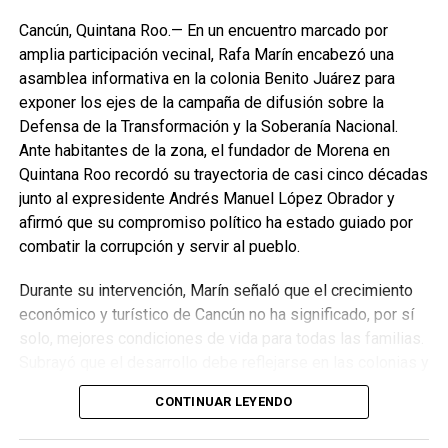
protección de selvas, bosques, manglares y acuíferos,
especialmente en el sureste mexicano.
Cancún, Quintana Roo.— En un encuentro marcado por
amplia participación vecinal, Rafa Marín encabezó una
La Jornada Nacional de Reforestación intervendrá
asamblea informativa en la colonia Benito Juárez para
ecosistemas como bosques templados, selvas húmedas
exponer los ejes de la campaña de difusión sobre la
y secas, matorrales, pastizales y manglares mediante la
Defensa de la Transformación y la Soberanía Nacional.
plantación de 302 especies, de las cuales 261 son nativas
Ante habitantes de la zona, el fundador de Morena en
y 41 endémicas. Las acciones alcanzarán 37 Áreas
Quintana Roo recordó su trayectoria de casi cinco décadas
Naturales Protegidas y 17 Áreas Destinadas
junto al expresidente Andrés Manuel López Obrador y
Voluntariamente a la Conservación, con el objetivo de
afirmó que su compromiso político ha estado guiado por
recuperar territorios estratégicos y fortalecer la resiliencia
combatir la corrupción y servir al pueblo.
ambiental.
Durante su intervención, Marín señaló que el crecimiento
Finalmente, Marybel Villegas afirmó que reforestar es
económico y turístico de Cancún no ha significado, por sí
proteger el agua, regenerar los suelos y construir
solo, mejores condiciones de vida para todas las familias.
bienestar para las comunidades. “Defender nuestros
Subrayó que el desarrollo debe reflejarse en las colonias y
recursos naturales también significa defender nuestra
en quienes históricamente han permanecido rezagados,
CONTINUAR LEYENDO
calidad de vida”, expresó.
destacando el impacto de los programas sociales, el
incremento del salario mínimo y las inversiones federales