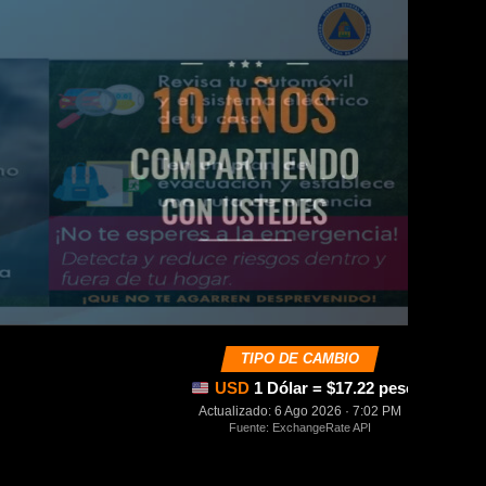
TIPO DE CAMBIO
USD
1 Dólar = $17.22 pesos mexica
Actualizado: 6 Ago 2026 · 7:02 PM
Fuente: ExchangeRate API