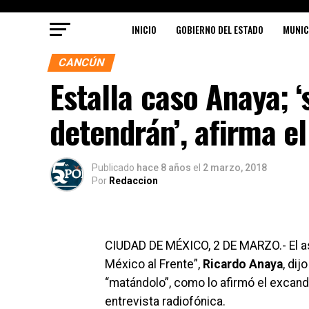
INICIO
GOBIERNO DEL ESTADO
MUNIC
CANCÚN
Estalla caso Anaya; 
detendrán’, afirma el
Publicado
hace 8 años
el
2 marzo, 2018
Por
Redaccion
CIUDAD DE MÉXICO, 2 DE MARZO.- El asp
México al Frente”,
Ricardo Anaya
, di
“matándolo”, como lo afirmó el excand
entrevista radiofónica.