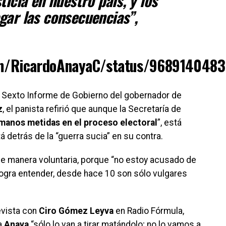
ticia en nuestro país, y los
gar las consecuencias”,
com/RicardoAnayaC/status/968914048
 el Sexto Informe de Gobierno del gobernador de
z
, el panista refirió que aunque la Secretaría de
manos metidas en el proceso electoral
”, está
á detrás de la “guerra sucia” en su contra.
e manera voluntaria, porque “no estoy acusado de
logra entender, desde hace 10 son sólo vulgares
evista con
Ciro Gómez Leyva
en Radio Fórmula,
a
Anaya
“sólo lo van a tirar matándolo; no lo vamos a