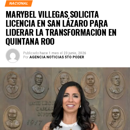
NACIONAL
MARYBEL VILLEGAS SOLICITA
LICENCIA EN SAN LÁZARO PARA
LIDERAR LA TRANSFORMACIÓN EN
QUINTANA ROO
Publicado
hace 1 mes
el
23 junio, 2026
Por
AGENCIA NOTICIAS 5TO PODER
Durante su encargo en la Cámara Alta, Gino Segura centró
su agenda legislativa en iniciativas orientadas a
robustecer el desarrollo económico, la sustentabilidad
turística y la equidad social. Sin embargo, enfatizó que la
coyuntura actual exige priorizar la organización comunitaria
para asegurar la continuidad del proyecto político en la
región sureste del país.