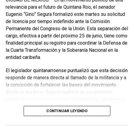
relevancia para el futuro de Quintana Roo, el senador
Eugenio “Gino” Segura formalizó este martes su solicitud
de licencia por tiempo indefinido ante la Comisión
Permanente del Congreso de la Unión. Esta separación del
cargo, efectiva a partir del próximo 25 de junio, tiene como
finalidad principal su registro para coordinar la Defensa de
la Cuarta Transformación y la Soberanía Nacional en la
entidad caribeña.
El legislador quintanarroense puntualizó que esta decisión
responde de manera directa al llamado de la militancia y a
la convicción de fortalecer las bases del movimiento
desde el territorio. Segura reafirmó su compromiso
irrestricto con el proyecto transformador que encabeza la
presidenta de la República, Claudia Sheinbaum Pardo,
CONTINUAR LEYENDO
asegurando que la consolidación del bienestar social
demanda un despliegue operativo de tiempo completo
junto a las familias de su estado natal.