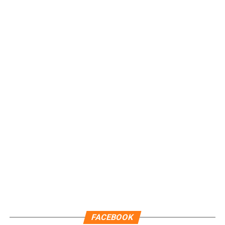
importantes de Quintana Roo directamente
en tu teléfono.
Unirme al canal de WhatsApp
FACEBOOK