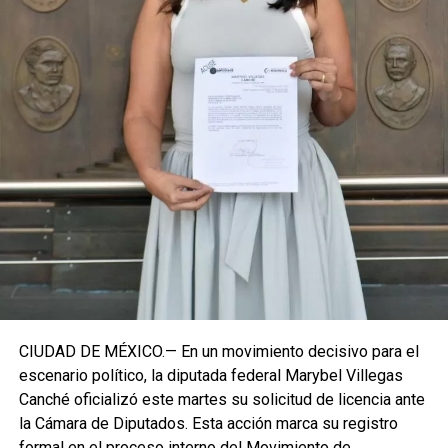
Con esta determinación, el senador abre una etapa
decisiva en su trayectoria pública, apostando por una
estrategia de cercanía ciudadana. Su retorno a Quintana
Roo busca garantizar la cohesión de las estructuras de
izquierda de cara a los próximos retos políticos. El relevo
institucional se procesará conforme a los tiempos legales
establecidos, manteniendo la continuidad de la
representación parlamentaria del estado.
Fuente: 5to Poder Agencia de Noticias
CIUDAD DE MÉXICO.— En un movimiento decisivo para el
escenario político, la diputada federal Marybel Villegas
Canché oficializó este martes su solicitud de licencia ante
la Cámara de Diputados. Esta acción marca su registro
formal en el proceso interno del Movimiento de