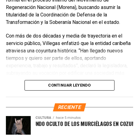
Regeneración Nacional (Morena), buscando asumir la
titularidad de la Coordinación de Defensa de la
Transformación y la Soberanía Nacional en el estado.
Con más de dos décadas y media de trayectoria en el
servicio público, Villegas enfatizó que la entidad caribeña
atraviesa una coyuntura histórica. “Han llegado nuevos
Recibe las noticias al instante
tiempos y quiero ser parte de ellos, aportando
experiencia, trabajo y resultados”, declaró la legisladora,
Únete al canal oficial de WhatsApp de
subrayando su vocación por edificar una sociedad más
Quinto Poder
y recibe las noticias más
justa, unida y equitativa.
importantes de Quintana Roo directamente
CONTINUAR LEYENDO
en tu teléfono.
El perfil de Villegas destaca por su labor previa en el
Sistema DIF y la Secretaría de Desarrollo Social,
RECIENTE
Unirme al canal de WhatsApp
priorizando la atención a sectores vulnerables. Asimismo,
es ampliamente reconocida por abanderar el fuerte
CULTURA
hace 5 minutos
CUBRE EL MUNDO OCULTO DE LOS MURCIÉLAGOS EN COZUMEL
movimiento ciudadano contra la concesionaria Aguakan,
exigiendo soluciones definitivas al deficiente suministro
hídrico en los municipios de Benito Juárez, Isla Mujeres,