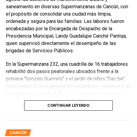
saneamiento en diversas Supermanzanas de Cancún, con
el propósito de consolidar una ciudad más limpia,
ordenada y segura para las familias. Las labores fueron
encabezadas por la Encargada de Despacho de la
Presidencia Municipal, Landy Guadalupe Canché Pantoja,
quien supervisó directamente el desempeño de las
brigadas de Servicios Públicos.
En la Supermanzana 232, una cuadrilla de 16 trabajadores
rehabilitó dos pasos peatonales ubicados frente a la
primaria “Gonzalo Guerrero” y el jardín de niños “Sac-bé”.
Para fortalecer la seguridad de estudiantes y peatones, se
aplicó pintura amarillo tráfico y se retiraron escombros y
residuos vegetales acumulados en la zona. Estas
CONTINUAR LEYENDO
acciones buscan garantizar entornos escolares más
seguros y funcionales.
CANCÚN