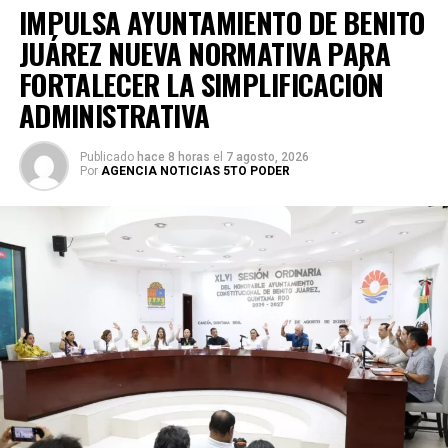
IMPULSA AYUNTAMIENTO DE BENITO
JUÁREZ NUEVA NORMATIVA PARA
FORTALECER LA SIMPLIFICACIÓN
ADMINISTRATIVA
Publicado
hace 8 horas
el
7 agosto, 2026
Por
AGENCIA NOTICIAS 5TO PODER
Posteriormente, en la Supermanzana 238, se atendió la
solicitud de vecinos mediante el desazolve de un pozo
pluvial localizado en el cruce de la Calle 53 con Calle 112.
Con apoyo de una máquina perforadora y una unidad
Vactor, se liberó el captador para prevenir
encharcamientos y mejorar el flujo hidráulico, lo que fue
reconocido por la comunidad como una respuesta
oportuna del gobierno municipal.