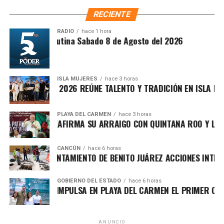
trámites, reducir cargas administrativas y mejorar la
RECIENTE
atención ciudadana.
RADIO
hace 1 hora
Síntesis Matutina Sabado 8 de Agosto del 2026
ISLA MUJERES
hace 3 horas
VICHE ISLEÑO 2026 REÚNE TALENTO Y TRADICIÓN EN ISLA MUJE
PLAYA DEL CARMEN
hace 3 horas
FA MARÍN REAFIRMA SU ARRAIGO CON QUINTANA ROO Y LLAMA
CANCÚN
hace 6 horas
Recibe las noticias al instante
RTALECE AYUNTAMIENTO DE BENITO JUÁREZ ACCIONES INTEGRA
Únete al canal oficial de WhatsApp de
Asimismo, el cuerpo cabildar avaló por mayoría turnar a
GOBIERNO DEL ESTADO
hace 6 horas
Quinto Poder
y recibe las noticias más
RA LEZAMA IMPULSA EN PLAYA DEL CARMEN EL PRIMER CENTR
comisiones la expedición del
Reglamento para la
importantes de Quintana Roo directamente
Atención Integral de Inmuebles en Estado de
en tu teléfono.
Abandono
, Riesgo o Deterioro, instrumento jurídico que
ANUNCIO