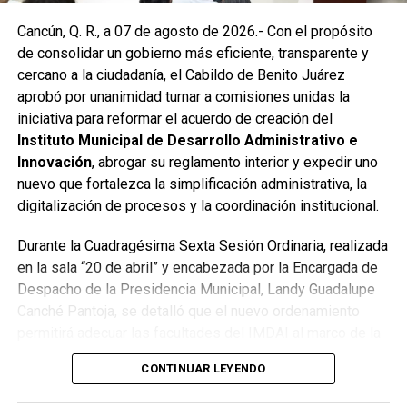
Las labores continuaron en la Supermanzana 236, donde
Cancún, Q. R., a 07 de agosto de 2026.- Con el propósito
se reconstruyó la losa de bóveda y se instaló una nueva
de consolidar un gobierno más eficiente, transparente y
rejilla en un pozo dañado por el tránsito de vehículos
cercano a la ciudadanía, el Cabildo de Benito Juárez
pesados. De manera simultánea, se recuperó un espacio
aprobó por unanimidad turnar a comisiones unidas la
público utilizado como basurero clandestino, del cual se
iniciativa para reformar el acuerdo de creación del
han retirado aproximadamente 150 toneladas de
Instituto Municipal de Desarrollo Administrativo e
escombros, cacharros y desechos vegetales. Se estima
Innovación
, abrogar su reglamento interior y expedir uno
que el saneamiento concluirá en dos días.
nuevo que fortalezca la simplificación administrativa, la
Finalmente, las Unidades Verdes de SIRESOL Cancún
digitalización de procesos y la coordinación institucional.
reforzarán la vigilancia para evitar que el área vuelva a
Durante la Cuadragésima Sexta Sesión Ordinaria, realizada
convertirse en punto de disposición ilegal de basura. El
en la sala “20 de abril” y encabezada por la Encargada de
Ayuntamiento exhortó a la ciudadanía a reportar estas
Despacho de la Presidencia Municipal, Landy Guadalupe
prácticas y sumarse al esfuerzo colectivo para mantener
Canché Pantoja, se detalló que el nuevo ordenamiento
un Cancún limpio y con prosperidad compartida.
permitirá adecuar las facultades del IMDAI al marco de la
Fuente: 5to Poder Agencia de Noticias
Ley Nacional para Eliminar Trámites Burocráticos
,
CONTINUAR LEYENDO
mediante la instauración de la Autoridad Municipal de
Simplificación y Digitalización. Con ello, se busca agilizar