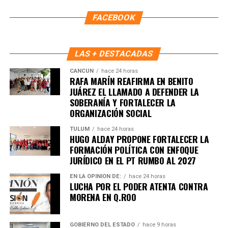
FACEBOOK
LAS + DESTACADAS
CANCÚN
hace 24 horas
RAFA MARÍN REAFIRMA EN BENITO
JUÁREZ EL LLAMADO A DEFENDER LA
SOBERANÍA Y FORTALECER LA
ORGANIZACIÓN SOCIAL
Recibe las noticias al instante
TULUM
hace 24 horas
HUGO ALDAY PROPONE FORTALECER LA
FORMACIÓN POLÍTICA CON ENFOQUE
Únete al canal oficial de WhatsApp de
JURÍDICO EN EL PT RUMBO AL 2027
Quinto Poder
y recibe las noticias más
importantes de Quintana Roo directamente
EN LA OPINIÓN DE:
hace 24 horas
LUCHA POR EL PODER ATENTA CONTRA
en tu teléfono.
MORENA EN Q.ROO
Unirme al canal de WhatsApp
GOBIERNO DEL ESTADO
hace 9 horas