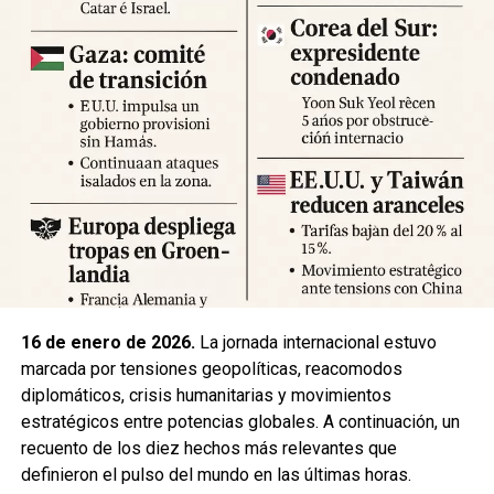
Expertos advierten sobre la posibilidad de réplicas
significativas y llaman a mantener la calma y preparar
suministros básicos. Las autoridades locales han
habilitado centros de atención para damnificados y piden a
la ciudadanía priorizar la seguridad y la cooperación con
los equipos de respuesta.
Fuente: 5to Poder Agencia de Noticias
16 de enero de 2026.
La jornada internacional estuvo
marcada por tensiones geopolíticas, reacomodos
diplomáticos, crisis humanitarias y movimientos
estratégicos entre potencias globales. A continuación, un
recuento de los diez hechos más relevantes que
definieron el pulso del mundo en las últimas horas.