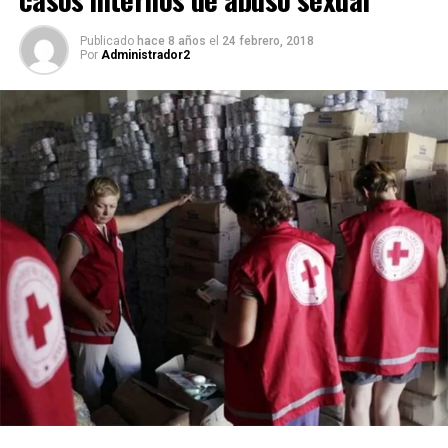
Publicado
hace 8 años
el
24 febrero, 2018
Por
Administrador2