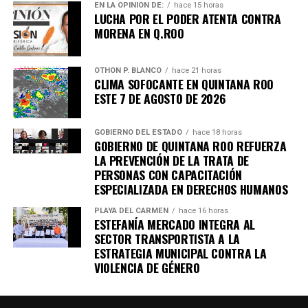
EN LA OPINIÓN DE:
hace 15 horas
helicóptero a un destino no revelado. Organizaciones
LUCHA POR EL PODER ATENTA CONTRA
internacionales expresaron preocupación por el clima
MORENA EN Q.ROO
electoral.
8. Expresidente surcoreano Yoon
OTHON P. BLANCO
hace 21 horas
CLIMA SOFOCANTE EN QUINTANA ROO
ESTE 7 DE AGOSTO DE 2026
Suk Yeol es condenado a cinco años
GOBIERNO DEL ESTADO
hace 18 horas
Un tribunal de Corea del Sur sentenció al exmandatario a
GOBIERNO DE QUINTANA ROO REFUERZA
cinco años de prisión
por obstrucción de justicia
LA PREVENCIÓN DE LA TRATA DE
relacionada con la declaración de ley marcial en 2024. La
PERSONAS CON CAPACITACIÓN
defensa anunció que apelará el fallo.
ESPECIALIZADA EN DERECHOS HUMANOS
PLAYA DEL CARMEN
hace 16 horas
9. Canadá y China firman acuerdo
ESTEFANÍA MERCADO INTEGRA AL
SECTOR TRANSPORTISTA A LA
comercial clave
ESTRATEGIA MUNICIPAL CONTRA LA
VIOLENCIA DE GÉNERO
Tras una cumbre bilateral en Beijing, ambos países
anunciaron un pacto que incluye la
reducción de