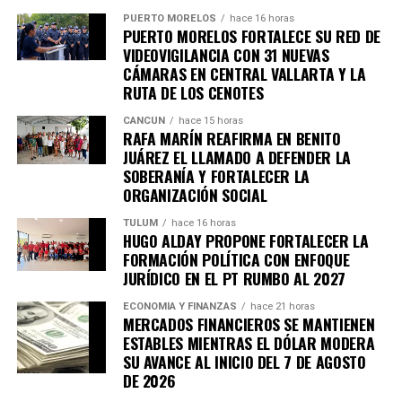
últimos puntos del
acuerdo comercial UE–Mercosur
,
PUERTO MORELOS
hace 16 horas
cuya firma está prevista para mañana. El pacto es
PUERTO MORELOS FORTALECE SU RED DE
considerado uno de los más amplios de la última década.
VIDEOVIGILANCIA CON 31 NUEVAS
CÁMARAS EN CENTRAL VALLARTA Y LA
6. Inundaciones dejan más de cien
RUTA DE LOS CENOTES
muertos en el sur de África
CANCÚN
hace 15 horas
RAFA MARÍN REAFIRMA EN BENITO
JUÁREZ EL LLAMADO A DEFENDER LA
Lluvias torrenciales provocaron
inundaciones severas
SOBERANÍA Y FORTALECER LA
en Mozambique, Sudáfrica y Zimbabue, dejando más de
ORGANIZACIÓN SOCIAL
100 fallecidos y miles de viviendas destruidas. Equipos
TULUM
hace 16 horas
de rescate continúan trabajando en zonas incomunicadas.
HUGO ALDAY PROPONE FORTALECER LA
FORMACIÓN POLÍTICA CON ENFOQUE
7. Uganda vive jornada violenta tras
JURÍDICO EN EL PT RUMBO AL 2027
arresto de Bobi Wine
ECONOMÍA Y FINANZAS
hace 21 horas
MERCADOS FINANCIEROS SE MANTIENEN
ESTABLES MIENTRAS EL DÓLAR MODERA
Al menos siete personas murieron en enfrentamientos
SU AVANCE AL INICIO DEL 7 DE AGOSTO
entre manifestantes y fuerzas de seguridad luego de la
DE 2026
detención del líder opositor
Bobi Wine
, trasladado en