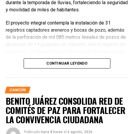
durante la temporada de lluvias, fortaleciendo la seguridad
y movilidad de miles de habitantes.
El proyecto integral contempla la instalación de 31
registros captadores areneros y bocas de pozo, además
de la perforación de mil 085 metros lineales de pozos de
absorción de 14 pulgadas de diámetro, con el objetivo de
robustecer la infraestructura hidráulica en diversas zonas
de la ciudad. La Encargada de Despacho de la Presidencia
CONTINUAR LEYENDO
Municipal, Landy Guadalupe Canché Pantoja, supervisó
personalmente los avances junto con autoridades de
Obras Públicas y Construcción, verificando la nivelación de
vialidades donde se colocó la nueva infraestructura.
CANCÚN
BENITO JUÁREZ CONSOLIDA RED DE
COMITÉS DE PAZ PARA FORTALECER
LA CONVIVENCIA CIUDADANA
Publicado
hace 8 horas
el
6 agosto, 2026