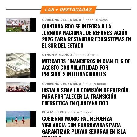
Benito Juárez avanza hacia un modelo de convivencia
LAS + DESTACADAS
basado en la participación activa, el respeto y la
GOBIERNO DEL ESTADO
hace 10 horas
responsabilidad compartida.
QUINTANA ROO SE INTEGRA A LA
JORNADA NACIONAL DE REFORESTACIÓN
Fuente: 5to Poder Agencia de Noticias
2026 PARA RESTAURAR ECOSISTEMAS EN
EL SUR DEL ESTADO
OTHON P. BLANCO
hace 10 horas
MERCADOS FINANCIEROS INICIAN EL 6 DE
AGOSTO CON VOLATILIDAD POR
PRESIONES INTERNACIONALES
GOBIERNO DEL ESTADO
hace 9 horas
INSTALA SEMA LA COMISIÓN DE ENERGÍA
PARA FORTALECER LA TRANSICIÓN
ENERGÉTICA EN QUINTANA ROO
ISLA MUJERES
hace 7 horas
GOBIERNO MUNICIPAL REFUERZA
VIGILANCIA CON GUARDAVIDAS PARA
GARANTIZAR PLAYAS SEGURAS EN ISLA