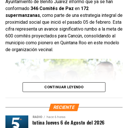
Ayuntamiento de Benito Juárez informó que ya se han
desechos que obstruyen el flujo pluvial. En la
conformado
346 Comités de Paz
en
172
Supermanzana 235 se complementó la jornada con una
supermanzanas
, como parte de una estrategia integral de
brigada de descacharrización para evitar la formación de
proximidad social que inició el pasado 05 de febrero. Esta
basureros clandestinos y promover la correcta
cifra representa un avance significativo rumbo a la meta de
disposición de muebles, electrodomésticos y llantas.
600 comités proyectados para Cancún, consolidando al
municipio como pionero en Quintana Roo en este modelo
Fuente: 5to Poder Agencia de Noticias
de organización vecinal.
CONTINUAR LEYENDO
RECIENTE
RADIO
hace 6 horas
Síntesis Matutina Jueves 6 de Agosto del 2026