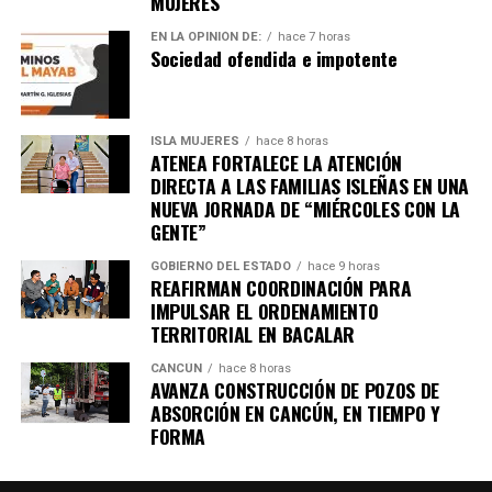
MUJERES
EN LA OPINIÓN DE:
hace 7 horas
Sociedad ofendida e impotente
Recibe las noticias al instante
Únete al canal oficial de WhatsApp de
ISLA MUJERES
hace 8 horas
Quinto Poder
y recibe las noticias más
ATENEA FORTALECE LA ATENCIÓN
importantes de Quintana Roo directamente
DIRECTA A LAS FAMILIAS ISLEÑAS EN UNA
en tu teléfono.
NUEVA JORNADA DE “MIÉRCOLES CON LA
GENTE”
Unirme al canal de WhatsApp
GOBIERNO DEL ESTADO
hace 9 horas
REAFIRMAN COORDINACIÓN PARA
IMPULSAR EL ORDENAMIENTO
TERRITORIAL EN BACALAR
CANCÚN
hace 8 horas
AVANZA CONSTRUCCIÓN DE POZOS DE
ABSORCIÓN EN CANCÚN, EN TIEMPO Y
FORMA