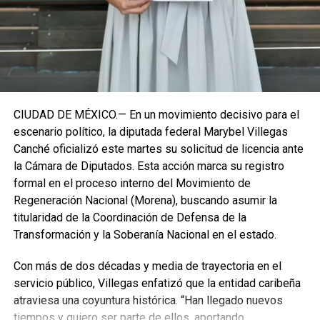
representación parlamentaria del estado.
Fuente: 5to Poder Agencia de Noticias
CIUDAD DE MÉXICO.— En un movimiento decisivo para el
escenario político, la diputada federal Marybel Villegas
Canché oficializó este martes su solicitud de licencia ante
la Cámara de Diputados. Esta acción marca su registro
formal en el proceso interno del Movimiento de
Regeneración Nacional (Morena), buscando asumir la
titularidad de la Coordinación de Defensa de la
Transformación y la Soberanía Nacional en el estado.
Con más de dos décadas y media de trayectoria en el
servicio público, Villegas enfatizó que la entidad caribeña
atraviesa una coyuntura histórica. “Han llegado nuevos
Recibe las noticias al instante
tiempos y quiero ser parte de ellos, aportando