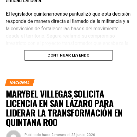
entidad caribeña.
El legislador quintanarroense puntualizó que esta decisión
responde de manera directa al llamado de la militancia y a
la convicción de fortalecer las bases del movimiento
desde el territorio. Segura reafirmó su compromiso
irrestricto con el proyecto transformador que encabeza la
presidenta de la República, Claudia Sheinbaum Pardo,
CONTINUAR LEYENDO
asegurando que la consolidación del bienestar social
demanda un despliegue operativo de tiempo completo
junto a las familias de su estado natal.
NACIONAL
MARYBEL VILLEGAS SOLICITA
LICENCIA EN SAN LÁZARO PARA
LIDERAR LA TRANSFORMACIÓN EN
QUINTANA ROO
Publicado
hace 2 meses
el
23 junio, 2026