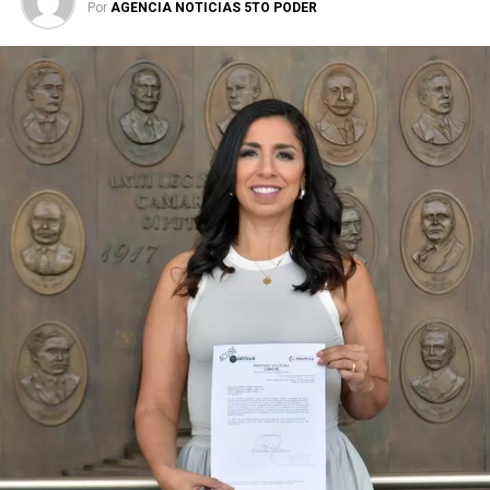
Por
AGENCIA NOTICIAS 5TO PODER
Durante su encargo en la Cámara Alta, Gino Segura centró
su agenda legislativa en iniciativas orientadas a
robustecer el desarrollo económico, la sustentabilidad
turística y la equidad social. Sin embargo, enfatizó que la
coyuntura actual exige priorizar la organización comunitaria
para asegurar la continuidad del proyecto político en la
región sureste del país.
Con esta determinación, el senador abre una etapa
decisiva en su trayectoria pública, apostando por una
estrategia de cercanía ciudadana. Su retorno a Quintana
Roo busca garantizar la cohesión de las estructuras de
izquierda de cara a los próximos retos políticos. El relevo
institucional se procesará conforme a los tiempos legales
establecidos, manteniendo la continuidad de la