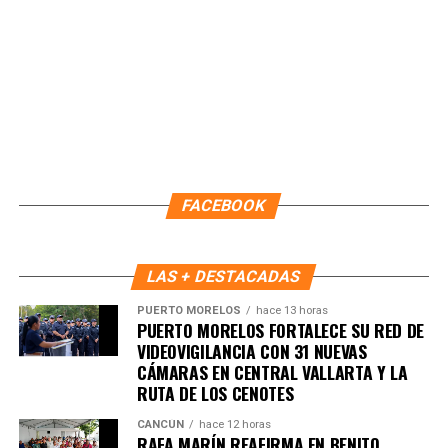
Fuente: 5to Poder Agencia de Noticias
FACEBOOK
LAS + DESTACADAS
PUERTO MORELOS
hace 13 horas
PUERTO MORELOS FORTALECE SU RED DE
VIDEOVIGILANCIA CON 31 NUEVAS
CÁMARAS EN CENTRAL VALLARTA Y LA
RUTA DE LOS CENOTES
Recibe las noticias al instante
CANCÚN
hace 12 horas
RAFA MARÍN REAFIRMA EN BENITO