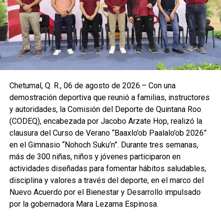
defender sus colores y disfrutar cada punto como parte
de su desarrollo integral.
Durante el torneo participarán las categorías
Microvoleibol, Minivoleibol, Infantil Menor, Infantil Mayor,
Juvenil Menor y Juvenil Mayor. Los tres primeros lugares
recibirán medallas y material deportivo, además de un
reconocimiento especial al entrenador campeón. La
Chetumal, Q. R., 06 de agosto de 2026.– Con una
ceremonia contó con la presencia de autoridades
demostración deportiva que reunió a familias, instructores
deportivas y del cancunense Roberto Nicolás Pereira,
y autoridades, la Comisión del Deporte de Quintana Roo
convocado a la Selección Nacional Sub-19.
(CODEQ), encabezada por Jacobo Arzate Hop, realizó la
clausura del Curso de Verano “Baaxlo’ob Paalalo’ob 2026”
Fuente: 5to Poder Agencia de Noticias
en el Gimnasio “Nohoch Suku’n”. Durante tres semanas,
más de 300 niñas, niños y jóvenes participaron en
actividades diseñadas para fomentar hábitos saludables,
disciplina y valores a través del deporte, en el marco del
Nuevo Acuerdo por el Bienestar y Desarrollo impulsado
por la gobernadora Mara Lezama Espinosa.