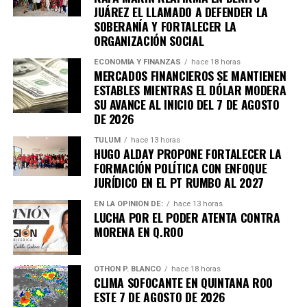
Únete al canal oficial de WhatsApp de
JUÁREZ EL LLAMADO A DEFENDER LA
Quinto Poder
y recibe las noticias más
SOBERANÍA Y FORTALECER LA
importantes de Quintana Roo directamente
ORGANIZACIÓN SOCIAL
en tu teléfono.
ECONOMÍA Y FINANZAS
hace 18 horas
MERCADOS FINANCIEROS SE MANTIENEN
ESTABLES MIENTRAS EL DÓLAR MODERA
Unirme al canal de WhatsApp
SU AVANCE AL INICIO DEL 7 DE AGOSTO
DE 2026
TULUM
hace 13 horas
HUGO ALDAY PROPONE FORTALECER LA
FORMACIÓN POLÍTICA CON ENFOQUE
JURÍDICO EN EL PT RUMBO AL 2027
EN LA OPINIÓN DE:
hace 13 horas
LUCHA POR EL PODER ATENTA CONTRA
MORENA EN Q.ROO
OTHON P. BLANCO
hace 18 horas
CLIMA SOFOCANTE EN QUINTANA ROO
ESTE 7 DE AGOSTO DE 2026