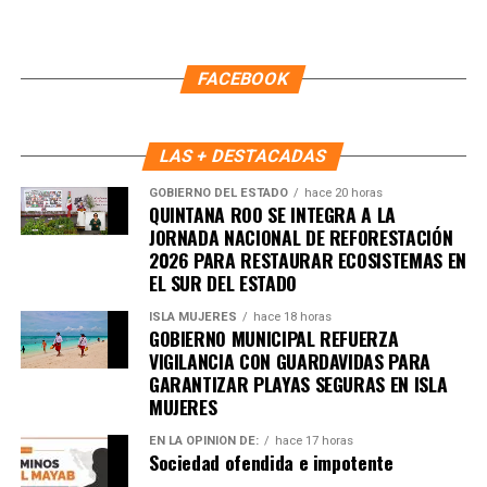
5. UE y Mercosur ultiman detalles
para firmar acuerdo histórico
FACEBOOK
Representantes de Brasil, Argentina, Paraguay y Uruguay
se reunieron con autoridades europeas para cerrar los
últimos puntos del
acuerdo comercial UE–Mercosur
,
LAS + DESTACADAS
cuya firma está prevista para mañana. El pacto es
GOBIERNO DEL ESTADO
hace 20 horas
considerado uno de los más amplios de la última década.
QUINTANA ROO SE INTEGRA A LA
JORNADA NACIONAL DE REFORESTACIÓN
6. Inundaciones dejan más de cien
2026 PARA RESTAURAR ECOSISTEMAS EN
EL SUR DEL ESTADO
muertos en el sur de África
ISLA MUJERES
hace 18 horas
GOBIERNO MUNICIPAL REFUERZA
Lluvias torrenciales provocaron
inundaciones severas
VIGILANCIA CON GUARDAVIDAS PARA
en Mozambique, Sudáfrica y Zimbabue, dejando más de
GARANTIZAR PLAYAS SEGURAS EN ISLA
MUJERES
100 fallecidos y miles de viviendas destruidas. Equipos
de rescate continúan trabajando en zonas incomunicadas.
EN LA OPINIÓN DE:
hace 17 horas
Sociedad ofendida e impotente
7. Uganda vive jornada violenta tras