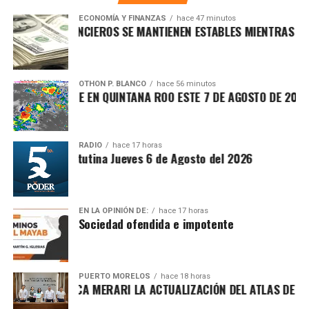
en tu teléfono.
abandonar el territorio iraní.
ECONOMÍA Y FINANZAS
hace 47 minutos
CADOS FINANCIEROS SE MANTIENEN ESTABLES MIENTRAS EL DÓL
2. Estados Unidos pospone ataque
Unirme al canal de WhatsApp
contra Irán tras presiones
OTHON P. BLANCO
hace 56 minutos
regionales
A SOFOCANTE EN QUINTANA ROO ESTE 7 DE AGOSTO DE 2026
Fuentes diplomáticas señalaron que el presidente de
Estados Unidos decidió
aplazar una acción militar
RADIO
hace 17 horas
Síntesis Matutina Jueves 6 de Agosto del 2026
contra Irán luego de recibir presiones de Arabia Saudita,
Catar e Israel, quienes advirtieron sobre el riesgo de una
escalada regional. Washington evalúa nuevas sanciones
dirigidas a altos funcionarios iraníes.
EN LA OPINIÓN DE:
hace 17 horas
Sociedad ofendida e impotente
3. Avanza plan internacional para la
transición política en Gaza
PUERTO MORELOS
hace 18 horas
SENTA BLANCA MERARI LA ACTUALIZACIÓN DEL ATLAS DE PELI
Como parte de la segunda fase del plan impulsado por