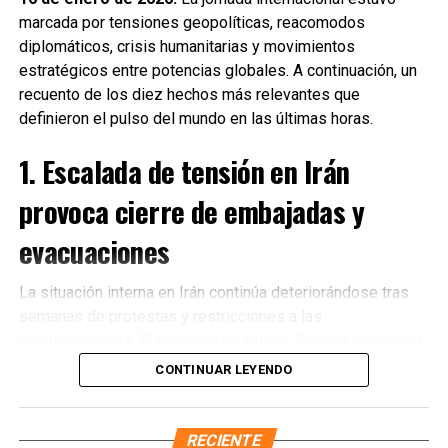
marcada por tensiones geopolíticas, reacomodos
diplomáticos, crisis humanitarias y movimientos
estratégicos entre potencias globales. A continuación, un
recuento de los diez hechos más relevantes que
definieron el pulso del mundo en las últimas horas.
1. Escalada de tensión en Irán
provoca cierre de embajadas y
evacuaciones
La situación interna en Irán continúa deteriorándose tras
semanas de protestas y restricciones a las
Recibe las noticias al instante
comunicaciones. El gobierno de Nueva Zelanda anunció el
cierre de su embajada en Teherán
y la evacuación
CONTINUAR LEYENDO
Únete al canal oficial de WhatsApp de
inmediata de su personal diplomático ante el incremento
Quinto Poder
y recibe las noticias más
de riesgos para la seguridad. Diversos países
importantes de Quintana Roo directamente
occidentales reiteraron llamados a sus ciudadanos para
RECIENTE