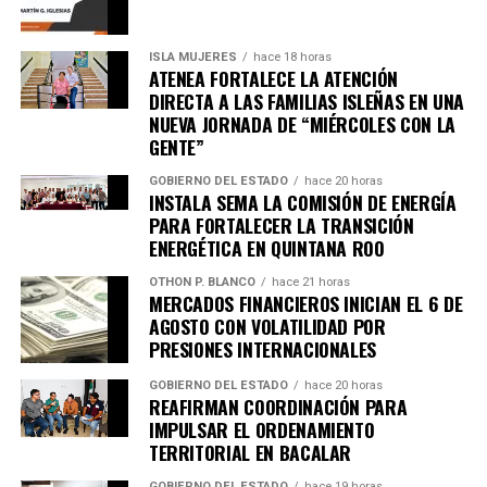
arresto de Bobi Wine
ISLA MUJERES
hace 18 horas
ATENEA FORTALECE LA ATENCIÓN
Al menos siete personas murieron en enfrentamientos
DIRECTA A LAS FAMILIAS ISLEÑAS EN UNA
entre manifestantes y fuerzas de seguridad luego de la
NUEVA JORNADA DE “MIÉRCOLES CON LA
detención del líder opositor
Bobi Wine
, trasladado en
GENTE”
helicóptero a un destino no revelado. Organizaciones
GOBIERNO DEL ESTADO
hace 20 horas
internacionales expresaron preocupación por el clima
INSTALA SEMA LA COMISIÓN DE ENERGÍA
electoral.
PARA FORTALECER LA TRANSICIÓN
ENERGÉTICA EN QUINTANA ROO
8. Expresidente surcoreano Yoon
OTHON P. BLANCO
hace 21 horas
MERCADOS FINANCIEROS INICIAN EL 6 DE
Suk Yeol es condenado a cinco años
AGOSTO CON VOLATILIDAD POR
PRESIONES INTERNACIONALES
Un tribunal de Corea del Sur sentenció al exmandatario a
GOBIERNO DEL ESTADO
hace 20 horas
cinco años de prisión
por obstrucción de justicia
REAFIRMAN COORDINACIÓN PARA
relacionada con la declaración de ley marcial en 2024. La
IMPULSAR EL ORDENAMIENTO
defensa anunció que apelará el fallo.
TERRITORIAL EN BACALAR
GOBIERNO DEL ESTADO
hace 19 horas