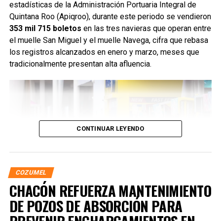
estadísticas de la Administración Portuaria Integral de
Quintana Roo (Apiqroo), durante este periodo se vendieron
353 mil 715 boletos
en las tres navieras que operan entre
el muelle San Miguel y el muelle Navega, cifra que rebasa
los registros alcanzados en enero y marzo, meses que
tradicionalmente presentan alta afluencia.
CONTINUAR LEYENDO
COZUMEL
CHACÓN REFUERZA MANTENIMIENTO
DE POZOS DE ABSORCIÓN PARA
Este incremento refleja el trabajo coordinado entre los tres