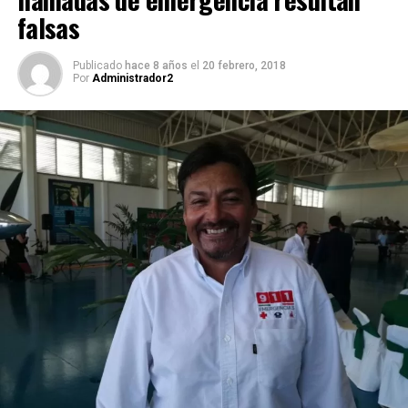
falsas
Publicado
hace 8 años
el
20 febrero, 2018
Por
Administrador2