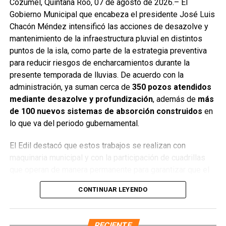
Cozumel, Quintana Roo, 07 de agosto de 2026.– El
Gobierno Municipal que encabeza el presidente José Luis
Chacón Méndez intensificó las acciones de desazolve y
mantenimiento de la infraestructura pluvial en distintos
puntos de la isla, como parte de la estrategia preventiva
para reducir riesgos de encharcamientos durante la
presente temporada de lluvias. De acuerdo con la
administración, ya suman cerca de
350 pozos atendidos
mediante desazolve y profundización
, además de
más
El Gobierno Municipal reafirmó su compromiso de seguir
de 100 nuevos sistemas de absorción construidos
en
fortaleciendo la promoción del destino y de trabajar de
lo que va del periodo gubernamental.
manera conjunta con autoridades estatales, federales y el
sector privado, con el objetivo de consolidar a Cozumel
El Edil destacó que estos trabajos se realizan con
como uno de los destinos más importantes de México y
maquinaria municipal y con la participación de cuadrillas
el Caribe, manteniendo un crecimiento sostenido en
que operan de manera permanente para garantizar que el
movilidad, conectividad y desarrollo turístico.
agua pluvial fluya de forma adecuada. “Ya hemos
CONTINUAR LEYENDO
desazolvado y profundizado alrededor de 345 pozos de
Fuente: 5to Poder Agencia de Noticias
absorción y creado otros 100 nuevos sistemas pluviables,
con ayuda de la maquinaria del pueblo”, afirmó Chacón
RECIENTE