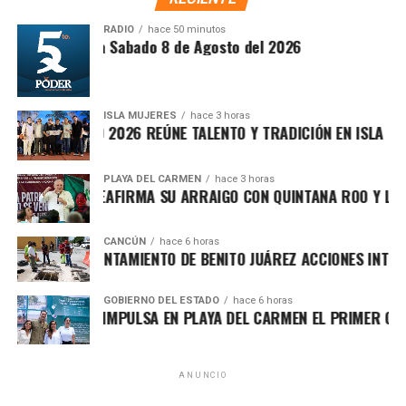
Méndez al supervisar las labores.
RADIO
hace 50 minutos
ntesis Matutina Sabado 8 de Agosto del 2026
ISLA MUJERES
hace 3 horas
VICHE ISLEÑO 2026 REÚNE TALENTO Y TRADICIÓN EN ISLA MUJE
PLAYA DEL CARMEN
hace 3 horas
FA MARÍN REAFIRMA SU ARRAIGO CON QUINTANA ROO Y LLAMA
CANCÚN
hace 6 horas
RTALECE AYUNTAMIENTO DE BENITO JUÁREZ ACCIONES INTEGRA
Recibe las noticias al instante
GOBIERNO DEL ESTADO
hace 6 horas
RA LEZAMA IMPULSA EN PLAYA DEL CARMEN EL PRIMER CENTR
En esta jornada, los equipos de Servicios Públicos
Únete al canal oficial de WhatsApp de
intervinieron pozos ubicados en la calle 25 entre avenidas
Quinto Poder
y recibe las noticias más
8 y 6, así como en la calle 8 entre avenidas 25 y 20, en la
ANUNCIO
importantes de Quintana Roo directamente
colonia Centro. Las acciones consistieron en la limpieza
en tu teléfono.