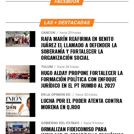
FACEBOOK
LAS + DESTACADAS
CANCÚN
hace 23 horas
RAFA MARÍN REAFIRMA EN BENITO
JUÁREZ EL LLAMADO A DEFENDER LA
SOBERANÍA Y FORTALECER LA
ORGANIZACIÓN SOCIAL
TULUM
hace 24 horas
HUGO ALDAY PROPONE FORTALECER LA
FORMACIÓN POLÍTICA CON ENFOQUE
Recibe las noticias al instante
JURÍDICO EN EL PT RUMBO AL 2027
Únete al canal oficial de WhatsApp de
EN LA OPINIÓN DE:
hace 23 horas
LUCHA POR EL PODER ATENTA CONTRA
Quinto Poder
y recibe las noticias más
MORENA EN Q.ROO
importantes de Quintana Roo directamente
en tu teléfono.
GOBIERNO DEL ESTADO
hace 9 horas
ORMALIZAN FIDEICOMISO PARA
Unirme al canal de WhatsApp