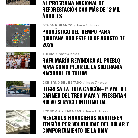
AL PROGRAMA NACIONAL DE
REFORESTACIÓN CON MÁS DE 12 MIL
ÁRBOLES
OTHON P. BLANCO
hace 15 horas
PRONÓSTICO DEL TIEMPO PARA
QUINTANA ROO ESTE 10 DE AGOSTO DE
2026
TULUM
hace 4 horas
RAFA MARÍN REIVINDICA AL PUEBLO
Recibe las noticias al instante
MAYA COMO PILAR DE LA SOBERANÍA
NACIONAL EN TULUM
Únete al canal oficial de WhatsApp de
Quinto Poder
y recibe las noticias más
GOBIERNO DEL ESTADO
hace 7 horas
REGRESA LA RUTA CANCÚN–PLAYA DEL
importantes de Quintana Roo directamente
CARMEN DEL TREN MAYA Y PRESENTAN
en tu teléfono.
NUEVO SERVICIO INTERMODAL
ECONOMÍA Y FINANZAS
hace 15 horas
Unirme al canal de WhatsApp
MERCADOS FINANCIEROS MANTIENEN
TENSIÓN POR VOLATILIDAD DEL DÓLAR Y
COMPORTAMIENTO DE LA BMV