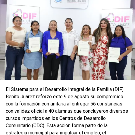
policiales, acompañados de sus seres queridos,
disfrutaran de una experiencia recreativa que fomentó la
unión familiar, el esparcimiento y la práctica de hábitos
saludables.
A través de estas acciones, el Ayuntamiento de Benito
Juárez reafirma su visión de construir una corporación
más sólida desde el ámbito personal y familiar,
reconociendo que el bienestar emocional y físico de
quienes integran la Secretaría es fundamental para
desempeñar sus funciones con responsabilidad,
disciplina y vocación de servicio. La convivencia ciclista
se consolida así como una iniciativa que impulsa la
El Sistema para el Desarrollo Integral de la Familia (DIF)
integración, refuerza los valores institucionales y
Benito Juárez reforzó este 9 de agosto su compromiso
promueve una relación más cercana entre la corporación y
con la formación comunitaria al entregar 56 constancias
la comunidad.
con validez oficial a 40 alumnas que concluyeron diversos
cursos impartidos en los Centros de Desarrollo
Fuente: 5to Poder Agencia de Noticias
Comunitario (CDC). Esta acción forma parte de la
estrategia municipal para impulsar el empleo, el