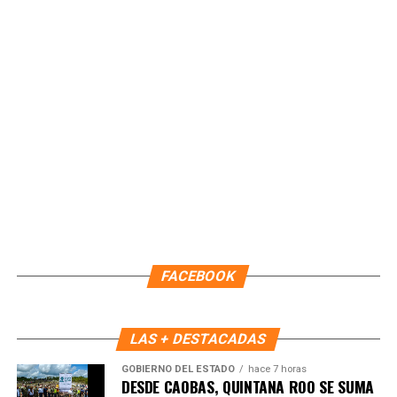
ICATQR. Solo en 2026 suman 166 constancias, incluyendo
las 56 entregadas en esta jornada, derivadas de nueve
cursos que abarcaron áreas como masaje, drenaje
linfático, uñas, keratina, corte de cabello, repostería y
confección.
En el evento participaron autoridades educativas y
coordinadoras de los CDC, quienes reconocieron el
compromiso de las instructoras y el avance de las
alumnas en su proceso formativo.
Fuente: 5to Poder Agencia de Noticias
FACEBOOK
LAS + DESTACADAS
GOBIERNO DEL ESTADO
hace 7 horas
DESDE CAOBAS, QUINTANA ROO SE SUMA