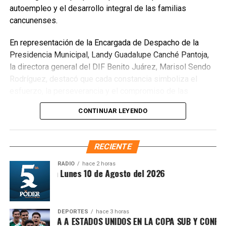
autoempleo y el desarrollo integral de las familias
cancunenses.
En representación de la Encargada de Despacho de la
Presidencia Municipal, Landy Guadalupe Canché Pantoja,
la directora general del DIF Benito Juárez, Marisol Sendo
Rodríguez, destacó que cada constancia simboliza el
esfuerzo, la perseverancia y el compromiso de las
participantes por adquirir nuevas habilidades que les
CONTINUAR LEYENDO
permitan mejorar su calidad de vida y ampliar sus
oportunidades laborales. Subrayó que estos programas
fortalecen la confianza, el sentido de pertenencia y la
RECIENTE
construcción de una comunidad más preparada y
participativa.
RADIO
hace 2 horas
Recibe las noticias al instante
ntesis Matutina Lunes 10 de Agosto del 2026
Únete al canal oficial de WhatsApp de
Quinto Poder
y recibe las noticias más
DEPORTES
hace 3 horas
importantes de Quintana Roo directamente
XICO DERROTA A ESTADOS UNIDOS EN LA COPA SUB Y CONFIRM