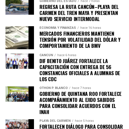
Quinto Poder
y recibe las noticias más
GOBIERNO DEL ESTADO
hace 7 horas
REGRESA LA RUTA CANCÚN–PLAYA DEL
importantes de Quintana Roo directamente
CARMEN DEL TREN MAYA Y PRESENTAN
en tu teléfono.
NUEVO SERVICIO INTERMODAL
ECONOMÍA Y FINANZAS
hace 16 horas
Unirme al canal de WhatsApp
MERCADOS FINANCIEROS MANTIENEN
TENSIÓN POR VOLATILIDAD DEL DÓLAR Y
COMPORTAMIENTO DE LA BMV
CANCÚN
hace 6 horas
DIF BENITO JUÁREZ FORTALECE LA
CAPACITACIÓN CON ENTREGA DE 56
CONSTANCIAS OFICIALES A ALUMNAS DE
LOS CDC
OTHON P. BLANCO
hace 7 horas
GOBIERNO DE QUINTANA ROO FORTALECE
ACOMPAÑAMIENTO AL EJIDO SABIDOS
PARA CONSOLIDAR ACUERDOS CON EL
INAH
PLAYA DEL CARMEN
hace 5 horas
FORTALECEN DIÁLOGO PARA CONSOLIDAR