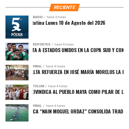
fortalecen la confianza, el sentido de pertenencia y la
RECIENTE
construcción de una comunidad más preparada y
participativa.
RADIO
hace 3 horas
Recibe las noticias al instante
Síntesis Matutina Lunes 10 de Agosto del 2026
Únete al canal oficial de WhatsApp de
Quinto Poder
y recibe las noticias más
DEPORTES
hace 4 horas
importantes de Quintana Roo directamente
XICO DERROTA A ESTADOS UNIDOS EN LA COPA SUB Y CONFIRM
en tu teléfono.
VIRAL
hace 4 horas
A PATY PERALTA REFUERZA EN JOSÉ MARÍA MORELOS LA DEFENS
Unirme al canal de WhatsApp
TULUM
hace 4 horas
FA MARÍN REIVINDICA AL PUEBLO MAYA COMO PILAR DE LA SO
VIRAL
hace 4 horas
La institución municipal mantiene un convenio de
RNEO DE PESCA “NAIN MOGUEL ORDAZ” CONSOLIDA TRADICIÓN 
colaboración con el CECATI 149, cuyo respaldo ha
permitido impartir cursos alineados a las demandas