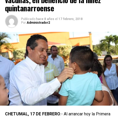
quintanarroense
Publicado
hace 8 años
el
17 febrero, 2018
Por
Administrador2
CHETUMAL, 17 DE FEBRERO
.- Al arrancar hoy la Primera