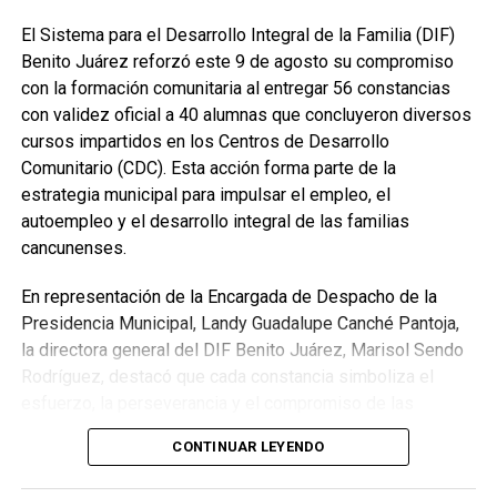
disciplina y vocación de servicio. La convivencia ciclista
se consolida así como una iniciativa que impulsa la
El Sistema para el Desarrollo Integral de la Familia (DIF)
integración, refuerza los valores institucionales y
Benito Juárez reforzó este 9 de agosto su compromiso
promueve una relación más cercana entre la corporación y
con la formación comunitaria al entregar 56 constancias
la comunidad.
con validez oficial a 40 alumnas que concluyeron diversos
cursos impartidos en los Centros de Desarrollo
Fuente: 5to Poder Agencia de Noticias
Comunitario (CDC). Esta acción forma parte de la
estrategia municipal para impulsar el empleo, el
autoempleo y el desarrollo integral de las familias
cancunenses.
En representación de la Encargada de Despacho de la
Presidencia Municipal, Landy Guadalupe Canché Pantoja,
la directora general del DIF Benito Juárez, Marisol Sendo
Rodríguez, destacó que cada constancia simboliza el
esfuerzo, la perseverancia y el compromiso de las
participantes por adquirir nuevas habilidades que les
CONTINUAR LEYENDO
permitan mejorar su calidad de vida y ampliar sus
oportunidades laborales. Subrayó que estos programas