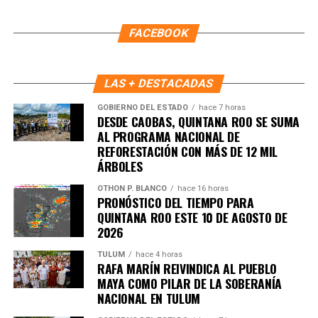
FACEBOOK
LAS + DESTACADAS
GOBIERNO DEL ESTADO
hace 7 horas
DESDE CAOBAS, QUINTANA ROO SE SUMA
AL PROGRAMA NACIONAL DE
REFORESTACIÓN CON MÁS DE 12 MIL
ÁRBOLES
OTHON P. BLANCO
hace 16 horas
PRONÓSTICO DEL TIEMPO PARA
QUINTANA ROO ESTE 10 DE AGOSTO DE
2026
TULUM
hace 4 horas
RAFA MARÍN REIVINDICA AL PUEBLO
Recibe las noticias al instante
MAYA COMO PILAR DE LA SOBERANÍA
NACIONAL EN TULUM
Únete al canal oficial de WhatsApp de