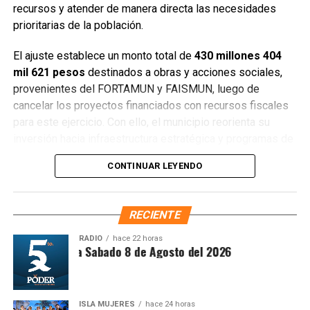
participación informada.
recursos y atender de manera directa las necesidades
prioritarias de la población.
Fuente: 5to Poder Agencia de Noticias
El ajuste establece un monto total de
430 millones 404
mil 621 pesos
destinados a obras y acciones sociales,
provenientes del FORTAMUN y FAISMUN, luego de
cancelar los proyectos financiados con recursos fiscales
para este ejercicio. Con ello, el municipio reorienta su
inversión hacia infraestructura estratégica y programas de
impacto social.
CONTINUAR LEYENDO
RECIENTE
RADIO
hace 22 horas
ntesis Matutina Sabado 8 de Agosto del 2026
Recibe las noticias al instante
ISLA MUJERES
hace 24 horas