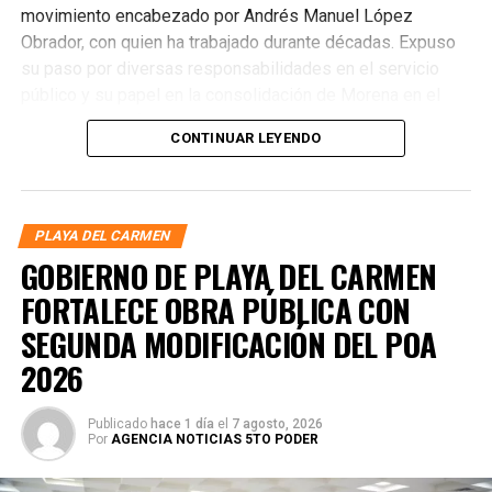
movimiento encabezado por Andrés Manuel López
Obrador, con quien ha trabajado durante décadas. Expuso
su paso por diversas responsabilidades en el servicio
público y su papel en la consolidación de Morena en el
estado, donde fue el primer presidente del Comité
CONTINUAR LEYENDO
Ejecutivo Estatal y posteriormente delegado especial.
PLAYA DEL CARMEN
GOBIERNO DE PLAYA DEL CARMEN
FORTALECE OBRA PÚBLICA CON
SEGUNDA MODIFICACIÓN DEL POA
2026
Publicado
hace 1 día
el
7 agosto, 2026
Por
AGENCIA NOTICIAS 5TO PODER