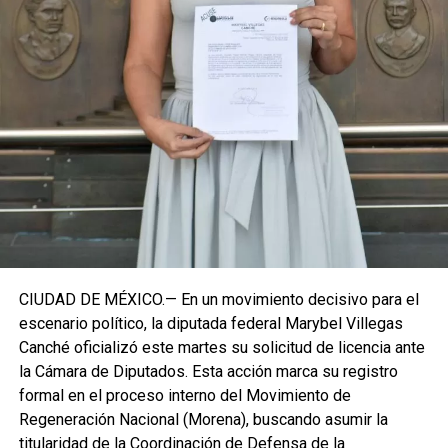
decisiva en su trayectoria pública, apostando por una
estrategia de cercanía ciudadana. Su retorno a Quintana
Roo busca garantizar la cohesión de las estructuras de
izquierda de cara a los próximos retos políticos. El relevo
institucional se procesará conforme a los tiempos legales
establecidos, manteniendo la continuidad de la
representación parlamentaria del estado.
Fuente: 5to Poder Agencia de Noticias
CIUDAD DE MÉXICO.— En un movimiento decisivo para el
escenario político, la diputada federal Marybel Villegas
Canché oficializó este martes su solicitud de licencia ante
la Cámara de Diputados. Esta acción marca su registro
formal en el proceso interno del Movimiento de
Regeneración Nacional (Morena), buscando asumir la
titularidad de la Coordinación de Defensa de la