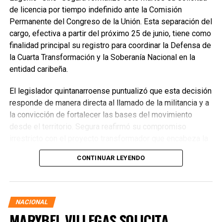
de licencia por tiempo indefinido ante la Comisión
Permanente del Congreso de la Unión. Esta separación del
cargo, efectiva a partir del próximo 25 de junio, tiene como
finalidad principal su registro para coordinar la Defensa de
la Cuarta Transformación y la Soberanía Nacional en la
entidad caribeña.
El legislador quintanarroense puntualizó que esta decisión
responde de manera directa al llamado de la militancia y a
la convicción de fortalecer las bases del movimiento
desde el territorio. Segura reafirmó su compromiso
irrestricto con el proyecto transformador que encabeza la
presidenta de la República, Claudia Sheinbaum Pardo,
CONTINUAR LEYENDO
asegurando que la consolidación del bienestar social
demanda un despliegue operativo de tiempo completo
junto a las familias de su estado natal.
NACIONAL
MARYBEL VILLEGAS SOLICITA