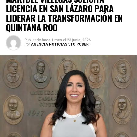
LICENCIA EN SAN LÁZARO PARA
LIDERAR LA TRANSFORMACIÓN EN
QUINTANA ROO
Publicado
hace 1 mes
el
23 junio, 2026
Por
AGENCIA NOTICIAS 5TO PODER
Durante su encargo en la Cámara Alta, Gino Segura centró
su agenda legislativa en iniciativas orientadas a
robustecer el desarrollo económico, la sustentabilidad
turística y la equidad social. Sin embargo, enfatizó que la
coyuntura actual exige priorizar la organización comunitaria
para asegurar la continuidad del proyecto político en la
región sureste del país.
Con esta determinación, el senador abre una etapa