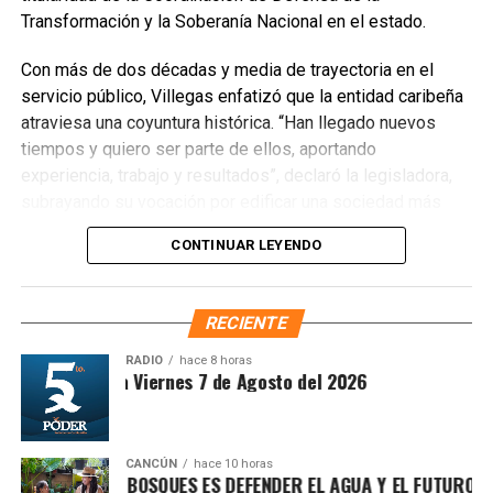
Transformación y la Soberanía Nacional en el estado.
Con más de dos décadas y media de trayectoria en el
servicio público, Villegas enfatizó que la entidad caribeña
atraviesa una coyuntura histórica. “Han llegado nuevos
Recibe las noticias al instante
tiempos y quiero ser parte de ellos, aportando
experiencia, trabajo y resultados”, declaró la legisladora,
Únete al canal oficial de WhatsApp de
subrayando su vocación por edificar una sociedad más
Quinto Poder
y recibe las noticias más
justa, unida y equitativa.
importantes de Quintana Roo directamente
CONTINUAR LEYENDO
en tu teléfono.
El perfil de Villegas destaca por su labor previa en el
Sistema DIF y la Secretaría de Desarrollo Social,
RECIENTE
Unirme al canal de WhatsApp
priorizando la atención a sectores vulnerables. Asimismo,
es ampliamente reconocida por abanderar el fuerte
RADIO
hace 8 horas
ntesis Matutina Viernes 7 de Agosto del 2026
movimiento ciudadano contra la concesionaria Aguakan,
exigiendo soluciones definitivas al deficiente suministro
hídrico en los municipios de Benito Juárez, Isla Mujeres,
Playa del Carmen y Puerto Morelos.
CANCÚN
hace 10 horas
TEGER LOS BOSQUES ES DEFENDER EL AGUA Y EL FUTURO DE MÉ