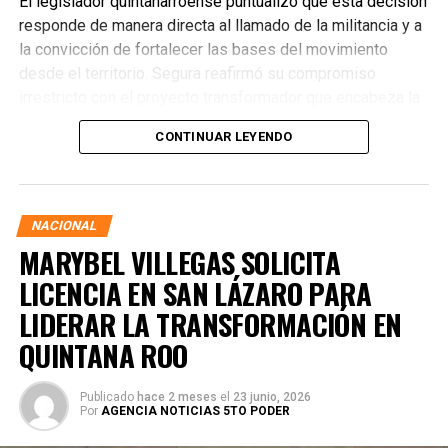
El legislador quintanarroense puntualizó que esta decisión
responde de manera directa al llamado de la militancia y a
la convicción de fortalecer las bases del movimiento
desde el territorio. Segura reafirmó su compromiso
irrestricto con el proyecto transformador que encabeza la
presidenta de la República, Claudia Sheinbaum Pardo,
CONTINUAR LEYENDO
asegurando que la consolidación del bienestar social
demanda un despliegue operativo de tiempo completo
junto a las familias de su estado natal.
NACIONAL
MARYBEL VILLEGAS SOLICITA
LICENCIA EN SAN LÁZARO PARA
LIDERAR LA TRANSFORMACIÓN EN
QUINTANA ROO
Publicado
hace 2 meses
el
23 junio, 2026
Por
AGENCIA NOTICIAS 5TO PODER