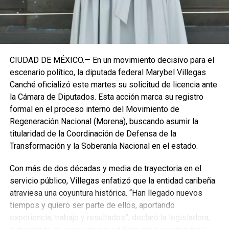
Fuente: 5to Poder Agencia de Noticias
CIUDAD DE MÉXICO.— En un movimiento decisivo para el
escenario político, la diputada federal Marybel Villegas
Canché oficializó este martes su solicitud de licencia ante
la Cámara de Diputados. Esta acción marca su registro
formal en el proceso interno del Movimiento de
Regeneración Nacional (Morena), buscando asumir la
titularidad de la Coordinación de Defensa de la
Transformación y la Soberanía Nacional en el estado.
Con más de dos décadas y media de trayectoria en el
servicio público, Villegas enfatizó que la entidad caribeña
atraviesa una coyuntura histórica. “Han llegado nuevos
Recibe las noticias al instante
tiempos y quiero ser parte de ellos, aportando
experiencia, trabajo y resultados”, declaró la legisladora,
Únete al canal oficial de WhatsApp de