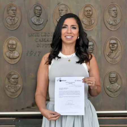
Durante su encargo en la Cámara Alta, Gino Segura centró
su agenda legislativa en iniciativas orientadas a
robustecer el desarrollo económico, la sustentabilidad
turística y la equidad social. Sin embargo, enfatizó que la
coyuntura actual exige priorizar la organización comunitaria
para asegurar la continuidad del proyecto político en la
región sureste del país.
Con esta determinación, el senador abre una etapa
decisiva en su trayectoria pública, apostando por una
estrategia de cercanía ciudadana. Su retorno a Quintana
Roo busca garantizar la cohesión de las estructuras de
izquierda de cara a los próximos retos políticos. El relevo
institucional se procesará conforme a los tiempos legales
establecidos, manteniendo la continuidad de la
representación parlamentaria del estado.