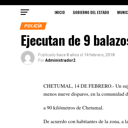
INICIO
GOBIERNO DEL ESTADO
MUNIC
POLICÍA
Ejecutan de 9 balazo
Publicado
hace 8 años
el
14 febrero, 2018
Por
Administrador2
CHETUMAL, 14 DE FEBRERO.- Un sujeto q
menos nueve disparos, en la comunidad 
a 90 kilómetros de Chetumal.
De acuerdo con habitantes de la zona, a l