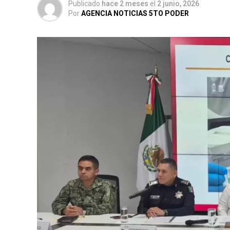
Publicado
hace 2 meses
el
2 junio, 2026
Por
AGENCIA NOTICIAS 5TO PODER
La coordinación tecnológica del C5 y el de
recuperación de
105 vehículos
relacionad
delictivos. Además, se realizaron
24 mil 62
vehiculares, reforzando la vigilancia en zo