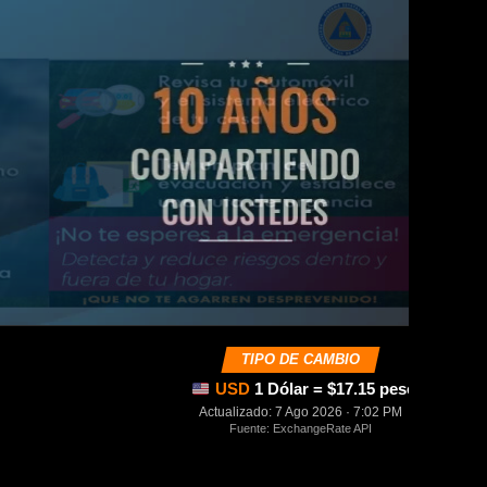
TIPO DE CAMBIO
USD
1 Dólar = $17.15 pesos mexica
Actualizado: 7 Ago 2026 · 7:02 PM
Fuente: ExchangeRate API