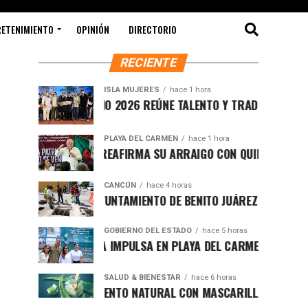
RETENIMIENTO
OPINIÓN
DIRECTORIO
RECIENTE
ISLA MUJERES
hace 1 hora
CEVICHE ISLEÑO 2026 REÚNE TALENTO Y TRADICIÓN EN ISLA 
PLAYA DEL CARMEN
hace 1 hora
RAFA MARÍN REAFIRMA SU ARRAIGO CON QUINTANA ROO Y L
CANCÚN
hace 4 horas
FORTALECE AYUNTAMIENTO DE BENITO JUÁREZ ACCIONES INT
GOBIERNO DEL ESTADO
hace 5 horas
MARA LEZAMA IMPULSA EN PLAYA DEL CARMEN EL PRIMER C
SALUD & BIENESTAR
hace 6 horas
REJUVENECIMIENTO NATURAL CON MASCARILLA DE SÁBILA