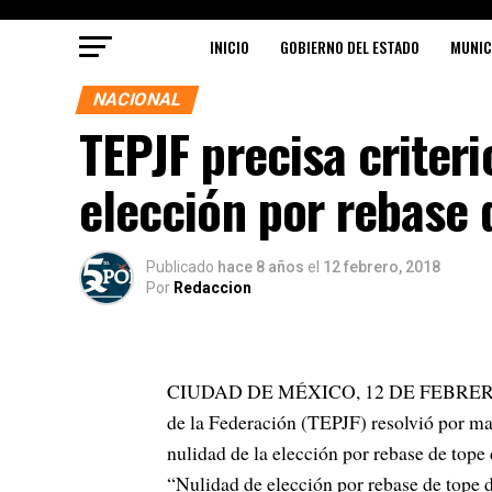
INICIO
GOBIERNO DEL ESTADO
MUNIC
NACIONAL
TEPJF precisa criteri
elección por rebase 
Publicado
hace 8 años
el
12 febrero, 2018
Por
Redaccion
CIUDAD DE MÉXICO, 12 DE FEBRERO.- La 
de la Federación (TEPJF) resolvió por mayo
nulidad de la elección por rebase de tope
“Nulidad de elección por rebase de tope 