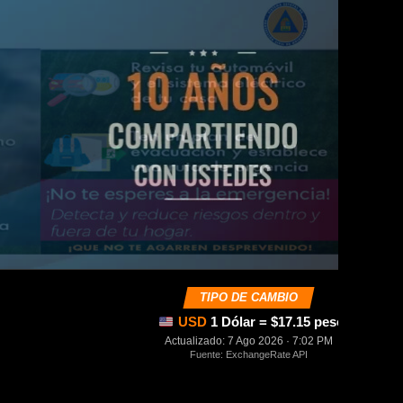
TIPO DE CAMBIO
USD
1 Dólar = $17.15 pesos mexica
Actualizado: 7 Ago 2026 · 7:02 PM
Fuente: ExchangeRate API