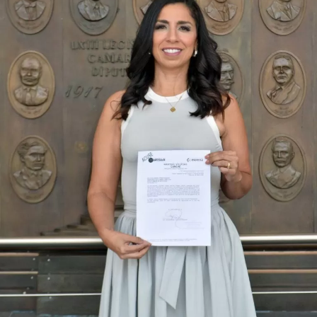
Durante su encargo en la Cámara Alta, Gino Segura centró
su agenda legislativa en iniciativas orientadas a
robustecer el desarrollo económico, la sustentabilidad
turística y la equidad social. Sin embargo, enfatizó que la
coyuntura actual exige priorizar la organización comunitaria
para asegurar la continuidad del proyecto político en la
región sureste del país.
Con esta determinación, el senador abre una etapa
decisiva en su trayectoria pública, apostando por una
estrategia de cercanía ciudadana. Su retorno a Quintana
Roo busca garantizar la cohesión de las estructuras de
izquierda de cara a los próximos retos políticos. El relevo
institucional se procesará conforme a los tiempos legales
establecidos, manteniendo la continuidad de la
representación parlamentaria del estado.
Fuente: 5to Poder Agencia de Noticias