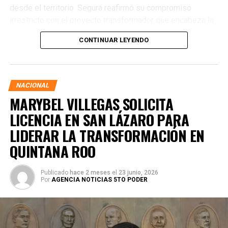
desde el territorio. Segura reafirmó su compromiso
irrestricto con el proyecto transformador que encabeza la
presidenta de la República, Claudia Sheinbaum Pardo,
CONTINUAR LEYENDO
asegurando que la consolidación del bienestar social
demanda un despliegue operativo de tiempo completo
junto a las familias de su estado natal.
NACIONAL
MARYBEL VILLEGAS SOLICITA
LICENCIA EN SAN LÁZARO PARA
LIDERAR LA TRANSFORMACIÓN EN
QUINTANA ROO
Publicado
hace 2 meses
el
23 junio, 2026
Por
AGENCIA NOTICIAS 5TO PODER