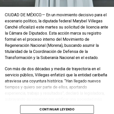
CIUDAD DE MÉXICO.— En un movimiento decisivo para el
escenario político, la diputada federal Marybel Villegas
Canché oficializó este martes su solicitud de licencia ante
la Cámara de Diputados. Esta acción marca su registro
formal en el proceso interno del Movimiento de
Regeneración Nacional (Morena), buscando asumir la
titularidad de la Coordinación de Defensa de la
Transformación y la Soberanía Nacional en el estado.
Con más de dos décadas y media de trayectoria en el
servicio público, Villegas enfatizó que la entidad caribeña
atraviesa una coyuntura histórica. “Han llegado nuevos
Recibe las noticias al instante
tiempos y quiero ser parte de ellos, aportando
experiencia, trabajo y resultados”, declaró la legisladora,
Únete al canal oficial de WhatsApp de
subrayando su vocación por edificar una sociedad más
Quinto Poder
y recibe las noticias más
justa, unida y equitativa.
importantes de Quintana Roo directamente
CONTINUAR LEYENDO