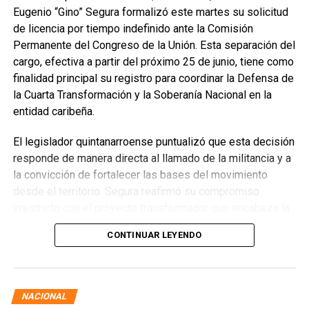
Eugenio “Gino” Segura formalizó este martes su solicitud
de licencia por tiempo indefinido ante la Comisión
Permanente del Congreso de la Unión. Esta separación del
cargo, efectiva a partir del próximo 25 de junio, tiene como
finalidad principal su registro para coordinar la Defensa de
la Cuarta Transformación y la Soberanía Nacional en la
entidad caribeña.
El legislador quintanarroense puntualizó que esta decisión
responde de manera directa al llamado de la militancia y a
la convicción de fortalecer las bases del movimiento
desde el territorio. Segura reafirmó su compromiso
irrestricto con el proyecto transformador que encabeza la
presidenta de la República, Claudia Sheinbaum Pardo,
CONTINUAR LEYENDO
asegurando que la consolidación del bienestar social
demanda un despliegue operativo de tiempo completo
junto a las familias de su estado natal.
NACIONAL