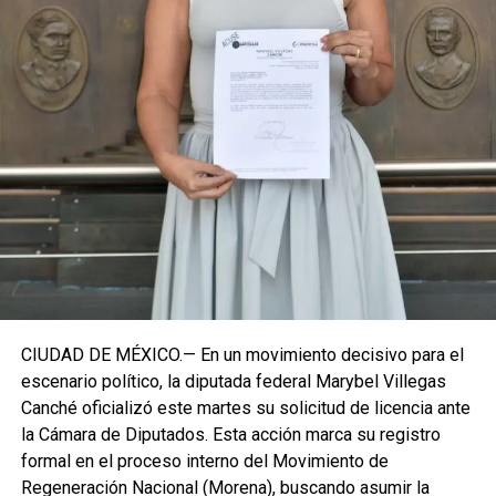
Con esta determinación, el senador abre una etapa
decisiva en su trayectoria pública, apostando por una
estrategia de cercanía ciudadana. Su retorno a Quintana
Roo busca garantizar la cohesión de las estructuras de
izquierda de cara a los próximos retos políticos. El relevo
institucional se procesará conforme a los tiempos legales
establecidos, manteniendo la continuidad de la
representación parlamentaria del estado.
Fuente: 5to Poder Agencia de Noticias
CIUDAD DE MÉXICO.— En un movimiento decisivo para el
escenario político, la diputada federal Marybel Villegas
Canché oficializó este martes su solicitud de licencia ante
la Cámara de Diputados. Esta acción marca su registro
formal en el proceso interno del Movimiento de
Regeneración Nacional (Morena), buscando asumir la