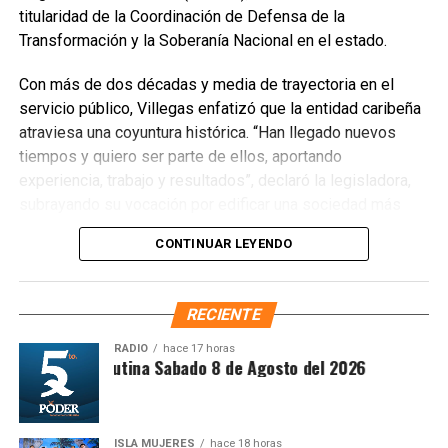
titularidad de la Coordinación de Defensa de la
Transformación y la Soberanía Nacional en el estado.
Con más de dos décadas y media de trayectoria en el
servicio público, Villegas enfatizó que la entidad caribeña
atraviesa una coyuntura histórica. “Han llegado nuevos
Recibe las noticias al instante
tiempos y quiero ser parte de ellos, aportando
experiencia, trabajo y resultados”, declaró la legisladora,
Únete al canal oficial de WhatsApp de
subrayando su vocación por edificar una sociedad más
Quinto Poder
y recibe las noticias más
justa, unida y equitativa.
importantes de Quintana Roo directamente
CONTINUAR LEYENDO
en tu teléfono.
El perfil de Villegas destaca por su labor previa en el
Sistema DIF y la Secretaría de Desarrollo Social,
RECIENTE
Unirme al canal de WhatsApp
priorizando la atención a sectores vulnerables. Asimismo,
es ampliamente reconocida por abanderar el fuerte
RADIO
hace 17 horas
Síntesis Matutina Sabado 8 de Agosto del 2026
movimiento ciudadano contra la concesionaria Aguakan,
exigiendo soluciones definitivas al deficiente suministro
hídrico en los municipios de Benito Juárez, Isla Mujeres,
Playa del Carmen y Puerto Morelos.
ISLA MUJERES
hace 18 horas