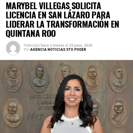
MARYBEL VILLEGAS SOLICITA
LICENCIA EN SAN LÁZARO PARA
LIDERAR LA TRANSFORMACIÓN EN
QUINTANA ROO
Publicado
hace 2 meses
el
23 junio, 2026
Por
AGENCIA NOTICIAS 5TO PODER
Durante su encargo en la Cámara Alta, Gino Segura centró
su agenda legislativa en iniciativas orientadas a
robustecer el desarrollo económico, la sustentabilidad
turística y la equidad social. Sin embargo, enfatizó que la
coyuntura actual exige priorizar la organización comunitaria
para asegurar la continuidad del proyecto político en la
región sureste del país.