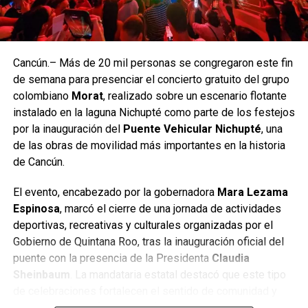
La gira mundial 2026‑2027 contempla más de 70
presentaciones en Asia, América y Europa. Tras su paso
por México, BTS continuará con conciertos programados
en Estados Unidos, Canadá, Brasil, Japón, Corea del Sur,
Cancún.– Más de 20 mil personas se congregaron este fin
Alemania, Francia y Reino Unido, entre otros países. La
de semana para presenciar el concierto gratuito del grupo
agencia del grupo confirmó que se evalúan nuevas fechas
colombiano
Morat
, realizado sobre un escenario flotante
para 2027 debido a la alta demanda registrada en diversas
instalado en la laguna Nichupté como parte de los festejos
ciudades.
por la inauguración del
Puente Vehicular Nichupté
, una
de las obras de movilidad más importantes en la historia
Con este regreso, BTS reafirma su impacto cultural y su
de Cancún.
capacidad para movilizar audiencias globales,
consolidándose como uno de los fenómenos musicales
El evento, encabezado por la gobernadora
Mara Lezama
más influyentes de la última década. Su presencia en
Espinosa
, marcó el cierre de una jornada de actividades
México dejó una huella significativa tanto para los
deportivas, recreativas y culturales organizadas por el
seguidores como para la industria del entretenimiento.
Gobierno de Quintana Roo, tras la inauguración oficial del
puente con la presencia de la Presidenta
Claudia
Fuente: 5to Poder Agencia de Noticias.
Sheinbaum
. La mandataria estatal destacó que este tipo
de celebraciones fortalecen el sentido de comunidad y
permiten que las familias disfruten de espacios seguros y