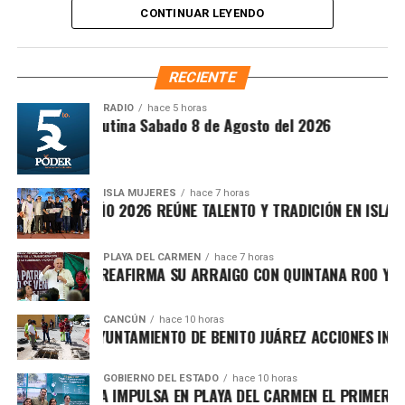
CONTINUAR LEYENDO
de calidad.
RECIENTE
RADIO
hace 5 horas
Síntesis Matutina Sabado 8 de Agosto del 2026
ISLA MUJERES
hace 7 horas
CEVICHE ISLEÑO 2026 REÚNE TALENTO Y TRADICIÓN EN ISLA MU
Recibe las noticias al instante
PLAYA DEL CARMEN
hace 7 horas
RAFA MARÍN REAFIRMA SU ARRAIGO CON QUINTANA ROO Y LLA
Únete al canal oficial de WhatsApp de
Morat, una de las agrupaciones latinoamericanas más
Quinto Poder
y recibe las noticias más
CANCÚN
hace 10 horas
influyentes del pop-folk contemporáneo, interpretó sus
FORTALECE AYUNTAMIENTO DE BENITO JUÁREZ ACCIONES INTEG
importantes de Quintana Roo directamente
temas más reconocidos ante un público que abarrotó la
en tu teléfono.
zona del puente. Canciones como “Cómo te atreves”,
GOBIERNO DEL ESTADO
hace 10 horas
MARA LEZAMA IMPULSA EN PLAYA DEL CARMEN EL PRIMER CEN
“Besos en guerra”, “Amor con hielo”, “Cuando nadie ve”, “No