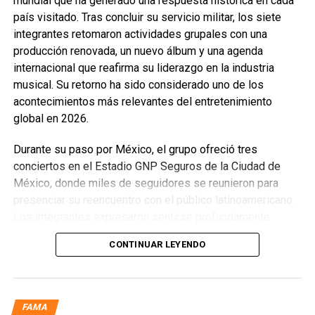
mundial que ha generado una respuesta histórica en cada
país visitado. Tras concluir su servicio militar, los siete
integrantes retomaron actividades grupales con una
producción renovada, un nuevo álbum y una agenda
internacional que reafirma su liderazgo en la industria
musical. Su retorno ha sido considerado uno de los
acontecimientos más relevantes del entretenimiento
global en 2026.
Durante su paso por México, el grupo ofreció tres
conciertos en el Estadio GNP Seguros de la Ciudad de
México, donde miles de seguidores se reunieron para
presenciar su reencuentro con el público latinoamericano.
Los integrantes expresaron sentirse profundamente
conmovidos por la energía, la entrega y la calidez del
CONTINUAR LEYENDO
público mexicano, destacando que el país mantiene una
conexión especial con la agrupación desde sus primeras
visitas. Señalaron que México representa una de las
audiencias más apasionadas y que su regreso superó
FAMA