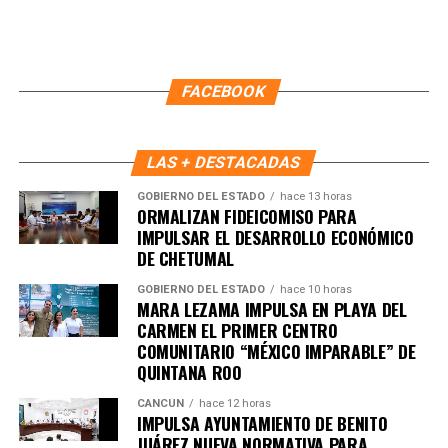
FACEBOOK
LAS + DESTACADAS
GOBIERNO DEL ESTADO
hace 13 horas
ORMALIZAN FIDEICOMISO PARA
Recibe las noticias al instante
IMPULSAR EL DESARROLLO ECONÓMICO
DE CHETUMAL
Únete al canal oficial de WhatsApp de
GOBIERNO DEL ESTADO
hace 10 horas
Quinto Poder
y recibe las noticias más
MARA LEZAMA IMPULSA EN PLAYA DEL
importantes de Quintana Roo directamente
CARMEN EL PRIMER CENTRO
en tu teléfono.
COMUNITARIO “MÉXICO IMPARABLE” DE
QUINTANA ROO
Unirme al canal de WhatsApp
CANCÚN
hace 12 horas
IMPULSA AYUNTAMIENTO DE BENITO
JUÁREZ NUEVA NORMATIVA PARA