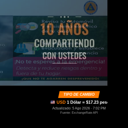
TIPO DE CAMBIO
USD
1 Dólar = $17.23 pesos mexica
Actualizado: 5 Ago 2026 · 7:02 PM
Fuente: ExchangeRate API