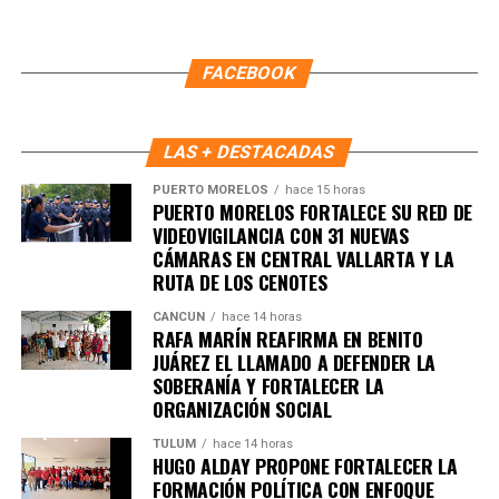
identidad a Isla Mujeres.
Con acciones como esta, la administración municipal
FACEBOOK
reafirma su compromiso de preservar las costumbres que
unen a la comunidad y proyectan la riqueza cultural del
municipio ante visitantes nacionales y extranjeros.
LAS + DESTACADAS
Fuente: 5to Poder Agencia de Noticias
PUERTO MORELOS
hace 15 horas
PUERTO MORELOS FORTALECE SU RED DE
VIDEOVIGILANCIA CON 31 NUEVAS
CÁMARAS EN CENTRAL VALLARTA Y LA
RUTA DE LOS CENOTES
CANCÚN
hace 14 horas
RAFA MARÍN REAFIRMA EN BENITO
JUÁREZ EL LLAMADO A DEFENDER LA
SOBERANÍA Y FORTALECER LA
ORGANIZACIÓN SOCIAL
TULUM
hace 14 horas
HUGO ALDAY PROPONE FORTALECER LA
FORMACIÓN POLÍTICA CON ENFOQUE