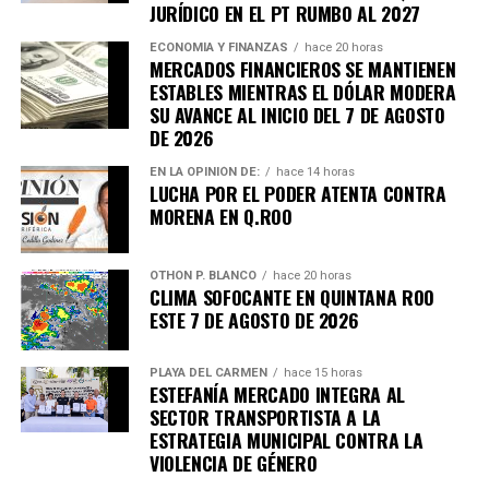
JURÍDICO EN EL PT RUMBO AL 2027
ECONOMÍA Y FINANZAS
hace 20 horas
MERCADOS FINANCIEROS SE MANTIENEN
ESTABLES MIENTRAS EL DÓLAR MODERA
Recibe las noticias al instante
SU AVANCE AL INICIO DEL 7 DE AGOSTO
DE 2026
Únete al canal oficial de WhatsApp de
EN LA OPINIÓN DE:
hace 14 horas
Quinto Poder
y recibe las noticias más
LUCHA POR EL PODER ATENTA CONTRA
importantes de Quintana Roo directamente
MORENA EN Q.ROO
en tu teléfono.
OTHON P. BLANCO
hace 20 horas
CLIMA SOFOCANTE EN QUINTANA ROO
Unirme al canal de WhatsApp
ESTE 7 DE AGOSTO DE 2026
PLAYA DEL CARMEN
hace 15 horas
ESTEFANÍA MERCADO INTEGRA AL
SECTOR TRANSPORTISTA A LA
ESTRATEGIA MUNICIPAL CONTRA LA
VIOLENCIA DE GÉNERO