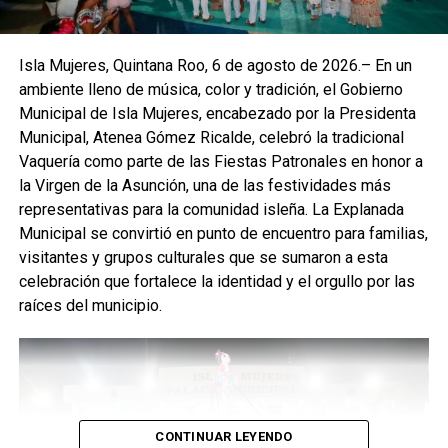
Isla Mujeres, Quintana Roo, 6 de agosto de 2026.– En un
ambiente lleno de música, color y tradición, el Gobierno
Municipal de Isla Mujeres, encabezado por la Presidenta
Municipal, Atenea Gómez Ricalde, celebró la tradicional
Como parte de estas festividades, también se encuentra
Vaquería como parte de las Fiestas Patronales en honor a
disponible la exhibición de réplicas de Casitas de Madera,
la Virgen de la Asunción, una de las festividades más
construcciones tradicionales que evocan la arquitectura
representativas para la comunidad isleña. La Explanada
típica de la isla y que simbolizan una parte fundamental de
Municipal se convirtió en punto de encuentro para familias,
su historia. Estas piezas, elaboradas con detalle, permiten
visitantes y grupos culturales que se sumaron a esta
recordar la vida comunitaria de antaño y refuerzan el valor
celebración que fortalece la identidad y el orgullo por las
del patrimonio cultural que el Gobierno Municipal busca
raíces del municipio.
preservar.
Con estas actividades, la administración municipal
reafirma su compromiso de impulsar espacios que
fortalezcan las tradiciones, fomenten el respeto por la
historia y consoliden el orgullo de pertenecer a Isla
CONTINUAR LEYENDO