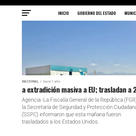
INICIO
GOBIERNO DEL ESTADO
MUNIC
NACIONAL
hace 1 año
aliza extradición masiva a EU; trasladan a 29 n
Gasolina M
Agencia.-La Fiscalía General de la República (FGR)
la Secretaría de Seguridad y Protección Ciudadan
(SSPC) informaron que esta mañana fueron
trasladados a los Estados Unidos...