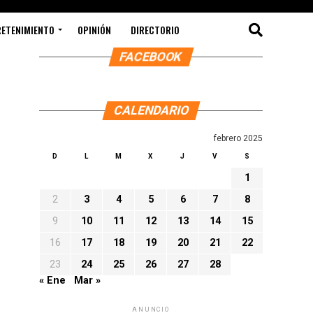
RETENIMIENTO
OPINIÓN
DIRECTORIO
FACEBOOK
CALENDARIO
febrero 2025
D
L
M
X
J
V
S
1
es
2
3
4
5
6
7
8
9
10
11
12
13
14
15
16
17
18
19
20
21
22
23
24
25
26
27
28
« Ene
Mar »
ANUNCIO