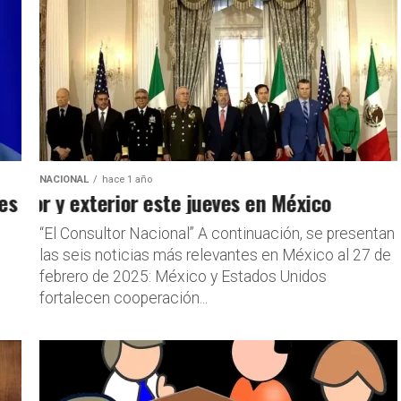
NACIONAL
hace 1 año
e aplicarán el 4 de marzo
erior y exterior este jueves en México
“El Consultor Nacional” A continuación, se presentan
las seis noticias más relevantes en México al 27 de
febrero de 2025: México y Estados Unidos
fortalecen cooperación...