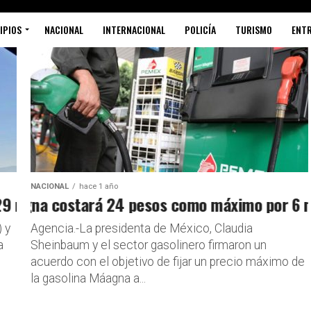
IPIOS
NACIONAL
INTERNACIONAL
POLICÍA
TURISMO
ENT
NACIONAL
hace 1 año
arcos, entre ellos Caro Quintero
agna costará 24 pesos como máximo por 6 mes
 y
Agencia.-La presidenta de México, Claudia
a
Sheinbaum y el sector gasolinero firmaron un
acuerdo con el objetivo de fijar un precio máximo de
la gasolina Máagna a...