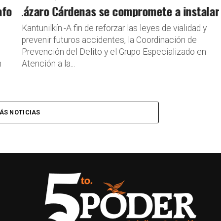
rma catastral de Puerto Morelos
 Lázaro Cárdenas se compromete a instalar pa
Kantunilkín.-A fin de reforzar las leyes de vialidad y
prevenir futuros accidentes, la Coordinación de
Prevención del Delito y el Grupo Especializado en
n
Atención a la...
ÁS NOTICIAS