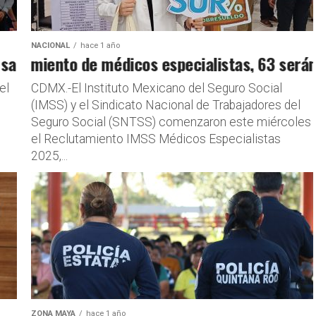
NACIONAL
hace 1 año
lud de la CROC
utamiento de médicos especialistas, 63 serán p
el
CDMX.-El Instituto Mexicano del Seguro Social
(IMSS) y el Sindicato Nacional de Trabajadores del
Seguro Social (SNTSS) comenzaron este miércoles
el Reclutamiento IMSS Médicos Especialistas
2025,...
ZONA MAYA
hace 1 año