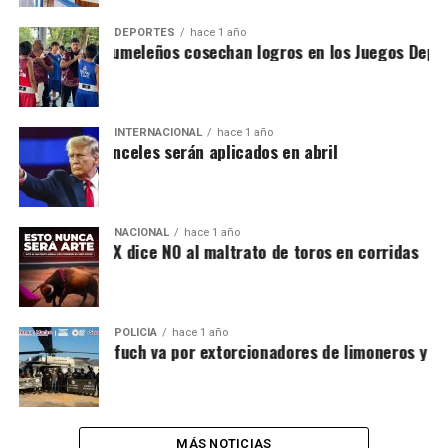
DEPORTES
hace 1 año
eportistas cozumeleños cosechan logros en los Juegos Deport
INTERNACIONAL
hace 1 año
iste Trump, aranceles serán aplicados en abril
NACIONAL
hace 1 año
ueza de la CDMX dice NO al maltrato de toros en corridas
POLICÍA
hace 1 año
Se acabo!, Harafuch va por extorcionadores de limoneros y ag
MÁS NOTICIAS