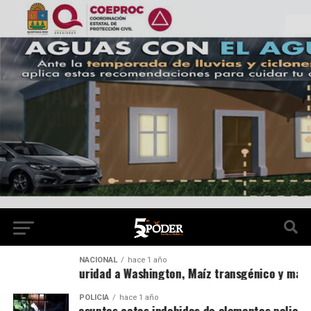
NACIONAL
hace 1 año
abinete de seguridad a Washington, Maíz transgénico y más 
POLICÍA
hace 1 año
nvestiga FGE presuntos actos indebidos de elementos policia