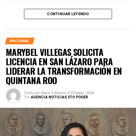
irrestricto con el proyecto transformador que encabeza la
presidenta de la República, Claudia Sheinbaum Pardo,
CONTINUAR LEYENDO
asegurando que la consolidación del bienestar social
demanda un despliegue operativo de tiempo completo
junto a las familias de su estado natal.
NACIONAL
MARYBEL VILLEGAS SOLICITA
LICENCIA EN SAN LÁZARO PARA
LIDERAR LA TRANSFORMACIÓN EN
QUINTANA ROO
Publicado
hace 2 meses
el
23 junio, 2026
Por
AGENCIA NOTICIAS 5TO PODER
Durante su encargo en la Cámara Alta, Gino Segura centró
su agenda legislativa en iniciativas orientadas a