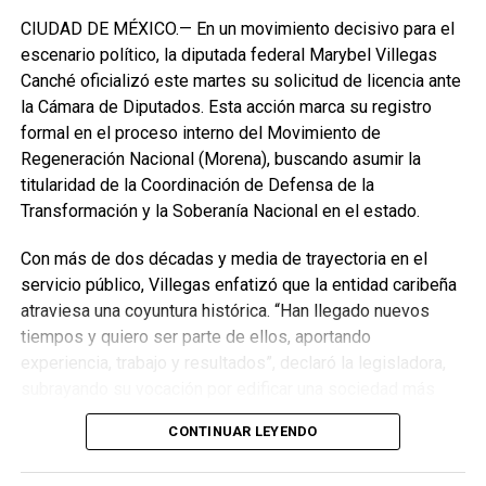
CIUDAD DE MÉXICO.— En un movimiento decisivo para el
escenario político, la diputada federal Marybel Villegas
Canché oficializó este martes su solicitud de licencia ante
la Cámara de Diputados. Esta acción marca su registro
formal en el proceso interno del Movimiento de
Regeneración Nacional (Morena), buscando asumir la
titularidad de la Coordinación de Defensa de la
Transformación y la Soberanía Nacional en el estado.
Con más de dos décadas y media de trayectoria en el
servicio público, Villegas enfatizó que la entidad caribeña
atraviesa una coyuntura histórica. “Han llegado nuevos
Recibe las noticias al instante
tiempos y quiero ser parte de ellos, aportando
experiencia, trabajo y resultados”, declaró la legisladora,
Únete al canal oficial de WhatsApp de
subrayando su vocación por edificar una sociedad más
Quinto Poder
y recibe las noticias más
justa, unida y equitativa.
importantes de Quintana Roo directamente
CONTINUAR LEYENDO
en tu teléfono.
El perfil de Villegas destaca por su labor previa en el