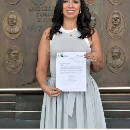
robustecer el desarrollo económico, la sustentabilidad
turística y la equidad social. Sin embargo, enfatizó que la
coyuntura actual exige priorizar la organización comunitaria
para asegurar la continuidad del proyecto político en la
región sureste del país.
Con esta determinación, el senador abre una etapa
decisiva en su trayectoria pública, apostando por una
estrategia de cercanía ciudadana. Su retorno a Quintana
Roo busca garantizar la cohesión de las estructuras de
izquierda de cara a los próximos retos políticos. El relevo
institucional se procesará conforme a los tiempos legales
establecidos, manteniendo la continuidad de la
representación parlamentaria del estado.
Fuente: 5to Poder Agencia de Noticias