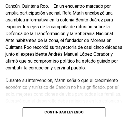
especialmente en el sureste mexicano.
Cancún, Quintana Roo.— En un encuentro marcado por
amplia participación vecinal, Rafa Marín encabezó una
La Jornada Nacional de Reforestación intervendrá
asamblea informativa en la colonia Benito Juárez para
ecosistemas como bosques templados, selvas húmedas
exponer los ejes de la campaña de difusión sobre la
y secas, matorrales, pastizales y manglares mediante la
Defensa de la Transformación y la Soberanía Nacional.
plantación de 302 especies, de las cuales 261 son nativas
Ante habitantes de la zona, el fundador de Morena en
y 41 endémicas. Las acciones alcanzarán 37 Áreas
Quintana Roo recordó su trayectoria de casi cinco décadas
Naturales Protegidas y 17 Áreas Destinadas
junto al expresidente Andrés Manuel López Obrador y
Voluntariamente a la Conservación, con el objetivo de
afirmó que su compromiso político ha estado guiado por
recuperar territorios estratégicos y fortalecer la resiliencia
combatir la corrupción y servir al pueblo.
ambiental.
Durante su intervención, Marín señaló que el crecimiento
Finalmente, Marybel Villegas afirmó que reforestar es
económico y turístico de Cancún no ha significado, por sí
proteger el agua, regenerar los suelos y construir
solo, mejores condiciones de vida para todas las familias.
bienestar para las comunidades. “Defender nuestros
Subrayó que el desarrollo debe reflejarse en las colonias y
recursos naturales también significa defender nuestra
en quienes históricamente han permanecido rezagados,
CONTINUAR LEYENDO
calidad de vida”, expresó.
destacando el impacto de los programas sociales, el
incremento del salario mínimo y las inversiones federales
Fuente: 5to Poder Agencia de Noticias