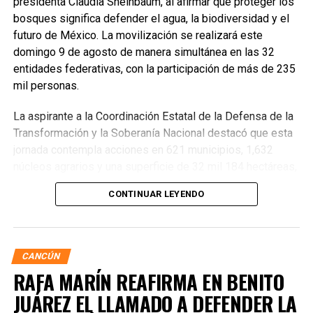
presidenta Claudia Sheinbaum, al afirmar que proteger los
bosques significa defender el agua, la biodiversidad y el
futuro de México. La movilización se realizará este
domingo 9 de agosto de manera simultánea en las 32
entidades federativas, con la participación de más de 235
mil personas.
La aspirante a la Coordinación Estatal de la Defensa de la
Transformación y la Soberanía Nacional destacó que esta
jornada contempla acciones en 621 municipios, 1,632
núcleos agrarios y una superficie de 32 mil 184 hectáreas,
donde se plantarán más de 6.6 millones de árboles,
CONTINUAR LEYENDO
arbustos y plantas herbáceas, además de la dispersión de
semillas para acelerar la restauración de los ecosistemas.
Subrayó que la magnitud de este esfuerzo responde a los
desafíos ambientales del país, que cada año pierde más
CANCÚN
de 203 mil hectáreas por deforestación y enfrenta daños
RAFA MARÍN REAFIRMA EN BENITO
por incendios, plagas y enfermedades.
JUÁREZ EL LLAMADO A DEFENDER LA