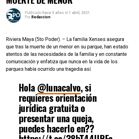
Publicado
hace 5 años
el
1 abril, 2021
Por
Redaccion
Riviera Maya (5to Poder). – La familia Xenses asegura
que tras la muerte de un menor en su parque, han estado
atentos de las necesidades de la familia y en constante
comunicación y enfatiza que nunca en la vida de los
parques había ocurrido una tragedia así.
Hola
@lunacalvo
, si
requieres orientación
jurídica gratuita o
presentar una queja,
puedes hacerlo en??
https://t.co/38bT44UBFa