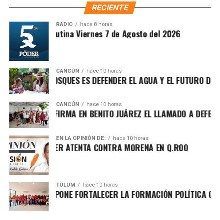
realizadas en el sureste durante el gobierno de López
RECIENTE
Obrador. Enfatizó que estos avances deben consolidarse
para garantizar bienestar y justicia social.
RADIO
hace 8 horas
Sintesis Matutina Viernes 7 de Agosto del 2026
CANCÚN
hace 10 horas
EGER LOS BOSQUES ES DEFENDER EL AGUA Y EL FUTURO DE MÉX
CANCÚN
hace 10 horas
 MARÍN REAFIRMA EN BENITO JUÁREZ EL LLAMADO A DEFENDER
EN LA OPINIÓN DE:
hace 10 horas
A POR EL PODER ATENTA CONTRA MORENA EN Q.ROO
Asimismo, explicó que la gira informativa responde al
TULUM
hace 10 horas
 ALDAY PROPONE FORTALECER LA FORMACIÓN POLÍTICA CON EN
llamado de fortalecer la defensa de la soberanía nacional
frente a expresiones que, dijo, promueven posturas
intervencionistas hacia México. Reiteró su respaldo a la