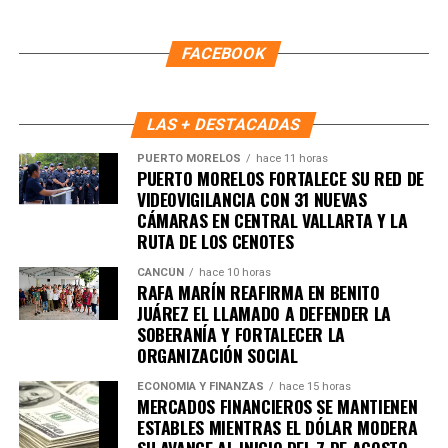
manera informada en esta etapa interna del movimiento.
Reafirmó que los principios de
“no mentir, no robar y no
FACEBOOK
traicionar al pueblo”
deben seguir guiando la vida pública
y aseguró que su prioridad es que el bienestar llegue a las
colonias y a las familias que más lo necesitan.
LAS + DESTACADAS
Fuente: 5to Poder Agencia de Noticias
PUERTO MORELOS
hace 11 horas
PUERTO MORELOS FORTALECE SU RED DE
VIDEOVIGILANCIA CON 31 NUEVAS
CÁMARAS EN CENTRAL VALLARTA Y LA
RUTA DE LOS CENOTES
CANCÚN
hace 10 horas
RAFA MARÍN REAFIRMA EN BENITO
JUÁREZ EL LLAMADO A DEFENDER LA
SOBERANÍA Y FORTALECER LA
ORGANIZACIÓN SOCIAL
ECONOMÍA Y FINANZAS
hace 15 horas
MERCADOS FINANCIEROS SE MANTIENEN
ESTABLES MIENTRAS EL DÓLAR MODERA
SU AVANCE AL INICIO DEL 7 DE AGOSTO