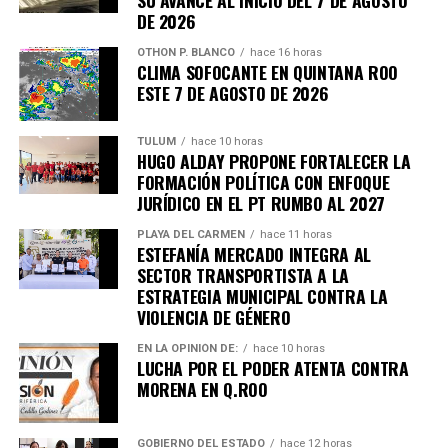
DE 2026
OTHON P. BLANCO
hace 16 horas
CLIMA SOFOCANTE EN QUINTANA ROO
Recibe las noticias al instante
ESTE 7 DE AGOSTO DE 2026
Únete al canal oficial de WhatsApp de
TULUM
hace 10 horas
Quinto Poder
y recibe las noticias más
HUGO ALDAY PROPONE FORTALECER LA
importantes de Quintana Roo directamente
FORMACIÓN POLÍTICA CON ENFOQUE
en tu teléfono.
JURÍDICO EN EL PT RUMBO AL 2027
PLAYA DEL CARMEN
hace 11 horas
ESTEFANÍA MERCADO INTEGRA AL
Unirme al canal de WhatsApp
SECTOR TRANSPORTISTA A LA
ESTRATEGIA MUNICIPAL CONTRA LA
VIOLENCIA DE GÉNERO
EN LA OPINIÓN DE:
hace 10 horas
LUCHA POR EL PODER ATENTA CONTRA
MORENA EN Q.ROO
GOBIERNO DEL ESTADO
hace 12 horas