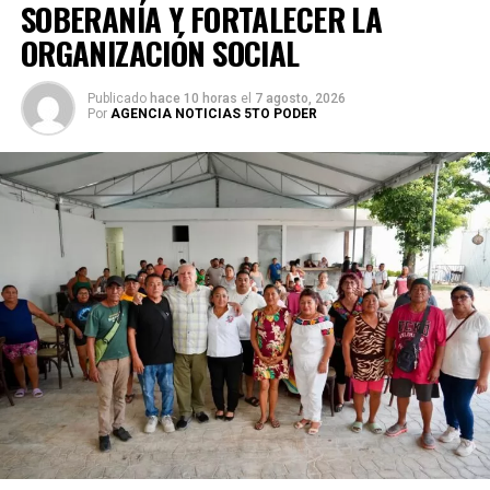
SOBERANÍA Y FORTALECER LA
ORGANIZACIÓN SOCIAL
Publicado
hace 10 horas
el
7 agosto, 2026
Por
AGENCIA NOTICIAS 5TO PODER
Villegas sostuvo que México debe transitar de acciones
aisladas a una política permanente de recuperación
ambiental que involucre a los tres órdenes de gobierno,
comunidades, universidades y sociedad civil. Recordó que
cerca del 70% del territorio nacional cuenta con cobertura
forestal y que el país concentra alrededor del 12% de la
biodiversidad mundial, lo que obliga a reforzar la
protección de selvas, bosques, manglares y acuíferos,