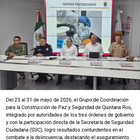
La coordinación tecnológica del C5 y el despliegue
operativo en campo permitieron la recuperación de
105
vehículos
relacionados con reportes de robo o probables
hechos delictivos. Además, se realizaron
24 mil 622
revisiones preventivas
a personas y unidades
vehiculares, reforzando la vigilancia en zonas estratégicas
y puntos de alta movilidad.
Del 25 al 31 de mayo de 2026, el Grupo de Coordinación
para la Construcción de Paz y Seguridad de Quintana Roo,
integrado por autoridades de los tres órdenes de gobierno
y con la participación directa de la Secretaría de Seguridad
Ciudadana (SSC), logró resultados contundentes en el
combate a la delincuencia, destacando el aseguramiento