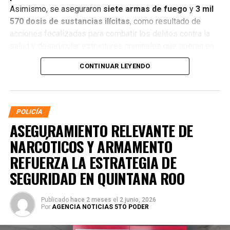
Asimismo, se aseguraron
siete armas de fuego
y
3 mil
570 dosis de sustancias ilícitas
, como resultado de
acciones focalizadas para combatir los delitos contra la
salud y desarticular estructuras criminales que operan en
distintos municipios.
CONTINUAR LEYENDO
POLICÍA
ASEGURAMIENTO RELEVANTE DE
NARCÓTICOS Y ARMAMENTO
REFUERZA LA ESTRATEGIA DE
SEGURIDAD EN QUINTANA ROO
Publicado
hace 2 meses
el
2 junio, 2026
Por
AGENCIA NOTICIAS 5TO PODER