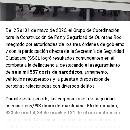
Del 25 al 31 de mayo de 2026, el Grupo de Coordinación
para la Construcción de Paz y Seguridad de Quintana Roo,
integrado por autoridades de los tres órdenes de gobierno
y con la participación directa de la Secretaría de Seguridad
Ciudadana (SSC), logró resultados contundentes en el
combate a la delincuencia, destacando el aseguramiento
de
seis mil 557 dosis de narcóticos
, armamento,
Entre las acciones destacadas se encuentran detenciones
vehículos recuperados y la puesta a disposición de
relevantes en
Benito Juárez, Lázaro Cárdenas y Tulum
,
personas relacionadas con diversos delitos.
donde autoridades federales y estatales aseguraron
narcóticos, vehículos y cumplimentaron órdenes de
Durante este periodo, las corporaciones de seguridad
aprehensión contra personas presuntamente vinculadas
aseguraron
5,993 dosis de marihuana
,
66 de cocaína
,
con delitos de alto impacto.
333 de cristal
,
34 de crack
y
131 de otras sustancias
,
fortaleciendo las acciones contra el narcomenudeo en
Con estos resultados, la Mesa de Paz Quintana Roo y la
distintos municipios del estado. Asimismo, se incautaron