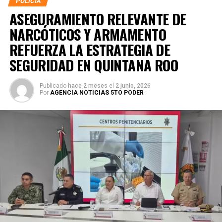
POLICÍA
ASEGURAMIENTO RELEVANTE DE
NARCÓTICOS Y ARMAMENTO
REFUERZA LA ESTRATEGIA DE
SEGURIDAD EN QUINTANA ROO
Publicado
hace 2 meses
el
2 junio, 2026
Por
AGENCIA NOTICIAS 5TO PODER
La coordinación tecnológica del C5 y el despliegue
operativo en campo permitieron la recuperación de
105
vehículos
relacionados con reportes de robo o probables
hechos delictivos. Además, se realizaron
24 mil 622
revisiones preventivas
a personas y unidades
vehiculares, reforzando la vigilancia en zonas estratégicas
y puntos de alta movilidad.