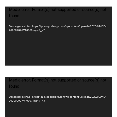
Reproductor
Media error: Format(s) not supported or source(s) not
de
found
vídeo
Descargar archivo: https://quintopoderqrp.com/wp-content/uploads/2020/09/VID-
20200909-WA0008.mp4?_=2
Reproductor
Media error: Format(s) not supported or source(s) not
de
found
vídeo
Descargar archivo: https://quintopoderqrp.com/wp-content/uploads/2020/09/VID-
20200909-WA0007.mp4?_=3