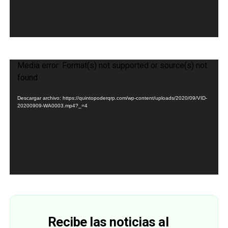
Reproductor
Media error: Format(s) not supported or source(s) not
de
found
vídeo
Descargar archivo: https://quintopoderqrp.com/wp-content/uploads/2020/09/VID-
20200909-WA0003.mp4?_=4
Recibe las noticias al