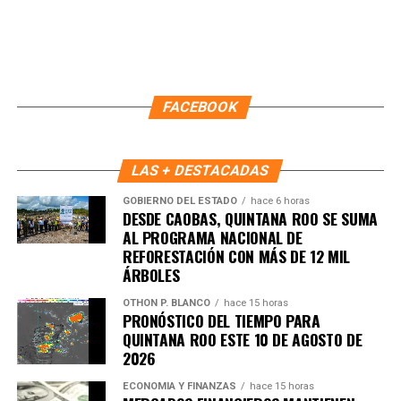
Recibe las noticias al instante
Únete al canal oficial de WhatsApp de
FACEBOOK
Quinto Poder
y recibe las noticias más
importantes de Quintana Roo directamente
en tu teléfono.
LAS + DESTACADAS
GOBIERNO DEL ESTADO
hace 6 horas
Unirme al canal de WhatsApp
DESDE CAOBAS, QUINTANA ROO SE SUMA
AL PROGRAMA NACIONAL DE
REFORESTACIÓN CON MÁS DE 12 MIL
ÁRBOLES
OTHON P. BLANCO
hace 15 horas
PRONÓSTICO DEL TIEMPO PARA
QUINTANA ROO ESTE 10 DE AGOSTO DE
2026
ECONOMÍA Y FINANZAS
hace 15 horas