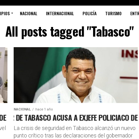
IPIOS
NACIONAL
INTERNACIONAL
POLICÍA
TURISMO
ENT
All posts tagged "Tabasco"
NACIONAL
hace 1 año
OBRA PÚBLICA
 DE TABASCO ACUSA A EXJEFE POLICIACO DE LI
vel
La crisis de seguridad en Tabasco alcanzó un nuevo
punto crítico tras las declaraciones del gobernador