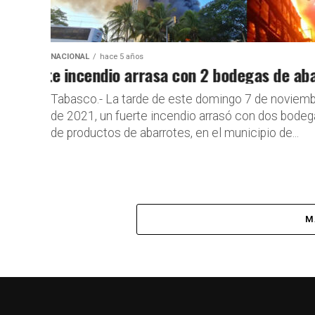
NACIONAL
hace 5 años
Fuerte incendio arrasa con 2 bodegas de abarro
Por si las 
Tabasco.- La tarde de este domingo 7 de noviem
de 2021, un fuerte incendio arrasó con dos bode
de productos de abarrotes, en el municipio de...
M