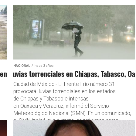
NACIONAL
hace 3 años
x Desatan Crisis Ambiental y Polémica en Torn
luvias torrenciales en Chiapas, Tabasco, Oaxac
Ciudad de México.- El Frente Frío número 31
provocará lluvias torrenciales en los estados
de Chiapas y Tabasco e intensas
en Oaxaca y Veracruz, informó el Servicio
Meteorológico Nacional (SMN). En un comunicado,
el SMN indicó que durante las próximas horas...