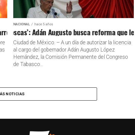
NACIONAL
hace 5 años
tes en Villahermosa, Tabasco
‘moscas’: Adán Augusto busca reforma que le pe
bre
Ciudad de México. – A un día de autorizar la licencia
gas
al cargo del gobernador Adán Augusto López
Hernández, la Comisión Permanente del Congreso
de Tabasco...
ÁS NOTICIAS