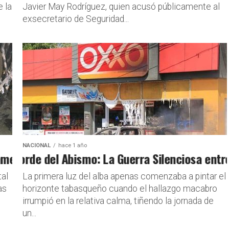
e la
Javier May Rodríguez, quien acusó públicamente al
exsecretario de Seguridad...
NACIONAL
hace 1 año
de Petróleo Afecta Ecosistemas y Comunidades
orde del Abismo: La Guerra Silenciosa entre el 
al
La primera luz del alba apenas comenzaba a pintar el
as
horizonte tabasqueño cuando el hallazgo macabro
irrumpió en la relativa calma, tiñendo la jornada de
un...