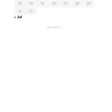
23
24
25
26
27
28
29
30
31
« Jul
ANUNCIO
 Enteras
CJNG y La Barredora Siembra Terror y Desafía la