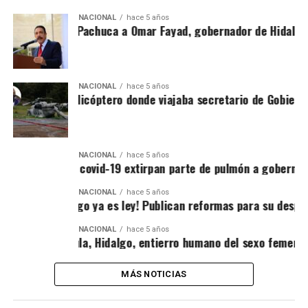
NACIONAL
hace 5 años
ospitalizan en Pachuca a Omar Fayad, gobernador de Hidalgo
NACIONAL
hace 5 años
IDEO: Cae el helicóptero donde viajaba secretario de Gobierno
NACIONAL
hace 5 años
or secuelas de covid-19 extirpan parte de pulmón a gobernado
NACIONAL
hace 5 años
Aborto en Hidalgo ya es ley! Publican reformas para su despen
NACIONAL
hace 5 años
escubren en Tula, Hidalgo, entierro humano del sexo femenino
MÁS NOTICIAS