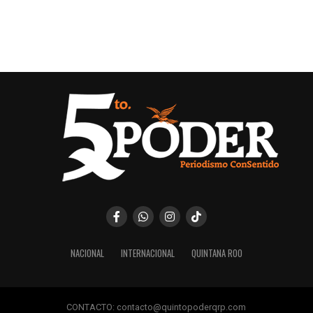
NACIONAL
INTERNACIONAL
QUINTANA ROO
CONTACTO: contacto@quintopoderqrp.com