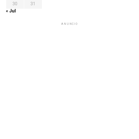
30
31
« Jul
ANUNCIO