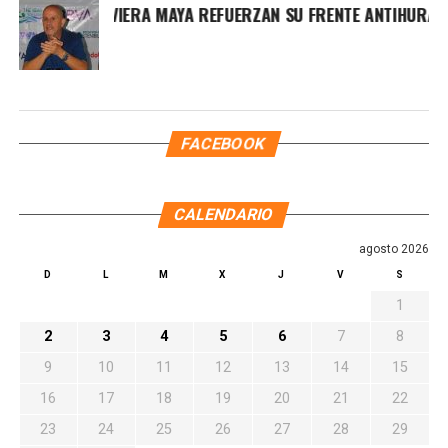
TELES DE LA RIVIERA MAYA REFUERZAN SU FRENTE ANTIHURAC
FACEBOOK
CALENDARIO
agosto 2026
D
L
M
X
J
V
S
1
2
3
4
5
6
7
8
9
10
11
12
13
14
15
16
17
18
19
20
21
22
23
24
25
26
27
28
29