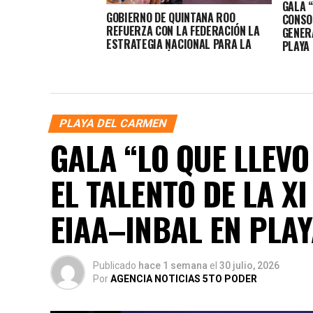
GALA 
GOBIERNO DE QUINTANA ROO
CONSOL
REFUERZA CON LA FEDERACIÓN LA
GENER
ESTRATEGIA NACIONAL PARA LA
PLAYA
CONSTRUCCIÓN DE LA PAZ EN PLAYA
DEL CARMEN Y CANCÚN
PLAYA DEL CARMEN
GALA “LO QUE LLEV
EL TALENTO DE LA X
EIAA–INBAL EN PLA
Publicado
hace 1 semana
el
30 julio, 2026
Por
AGENCIA NOTICIAS 5TO PODER