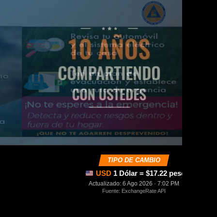
TIPO DE CAMBIO
USD
1 Dólar = $17.22 pesos mexica
Actualizado: 6 Ago 2026 · 7:02 PM
Fuente: ExchangeRate API