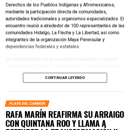
Derechos de los Pueblos Indígenas y Afromexicanos,
mediante la participación directa de comunidades,
autoridades tradicionales y organismos especializados. El
encuentro reunió a alrededor de 100 representantes de las
comunidades Hidalgo, La Flecha y La Libertad, así como
integrantes de la organización Maya Peninsular y
dependencias federales y estatales.
En representación de la presidenta municipal, el regidor
Juan Humberto Novelo Zapata destacó que este ejercicio
permite construir una legislación que responda a las
CONTINUAR LEYENDO
necesidades reales de los pueblos originarios,
reconociendo que cada comunidad enfrenta problemáticas
específicas que deben ser consideradas en el análisis y
perfeccionamiento de la Ley General derivada del artículo
PLAYA DEL CARMEN
2 constitucional. Subrayó que avanzar en la regularización
RAFA MARÍN REAFIRMA SU ARRAIGO
de la tenencia de la tierra y en el reconocimiento pleno de
CON QUINTANA ROO Y LLAMA A
los derechos indígenas requiere escuchar directamente a
quienes viven estas realidades.