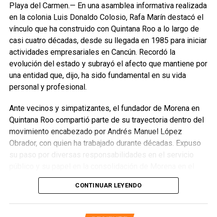
que este proceso busca garantizar autonomía, libre
Playa del Carmen.— En una asamblea informativa realizada
determinación y respeto a los sistemas normativos de los
en la colonia Luis Donaldo Colosio, Rafa Marín destacó el
pueblos originarios.
vínculo que ha construido con Quintana Roo a lo largo de
casi cuatro décadas, desde su llegada en 1985 para iniciar
La asamblea se realizó en el Nuevo Palacio y fue
actividades empresariales en Cancún. Recordó la
inaugurada con una Ceremonia Maya a cargo de Román
evolución del estado y subrayó el afecto que mantiene por
Pat. Con este ejercicio, el Gobierno de Playa del Carmen
una entidad que, dijo, ha sido fundamental en su vida
reafirma su compromiso de promover espacios de diálogo
personal y profesional.
que fortalezcan el reconocimiento y respeto de los
derechos indígenas y afromexicanos.
Ante vecinos y simpatizantes, el fundador de Morena en
Quintana Roo compartió parte de su trayectoria dentro del
Fuente: 5to Poder Agencia de Noticias
movimiento encabezado por Andrés Manuel López
Obrador, con quien ha trabajado durante décadas. Expuso
su paso por diversas responsabilidades en el servicio
público y su papel en la consolidación de Morena en el
estado, donde fue el primer presidente del Comité
CONTINUAR LEYENDO
Ejecutivo Estatal y posteriormente delegado especial.