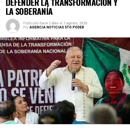
DEFENDER LA TRANSFORMACIÓN Y
LA SOBERANÍA
Publicado
hace 2 días
el
7 agosto, 2026
Por
AGENCIA NOTICIAS 5TO PODER
El titular de la Unidad de Asuntos Indígenas, César Uuh Chi,
informó que las siete propuestas surgidas durante la
asamblea serán entregadas al Instituto Nacional de los
Pueblos Indígenas (INPI) para su integración al proyecto
legislativo y posteriormente presentadas en el encuentro
regional del 21 de agosto en Felipe Carrillo Puerto. Añadió