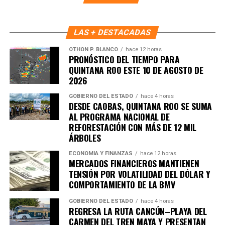
LAS + DESTACADAS
OTHON P. BLANCO
hace 12 horas
PRONÓSTICO DEL TIEMPO PARA
QUINTANA ROO ESTE 10 DE AGOSTO DE
2026
GOBIERNO DEL ESTADO
hace 4 horas
DESDE CAOBAS, QUINTANA ROO SE SUMA
AL PROGRAMA NACIONAL DE
Recibe las noticias al instante
REFORESTACIÓN CON MÁS DE 12 MIL
ÁRBOLES
Únete al canal oficial de WhatsApp de
ECONOMÍA Y FINANZAS
hace 12 horas
Quinto Poder
y recibe las noticias más
MERCADOS FINANCIEROS MANTIENEN
importantes de Quintana Roo directamente
TENSIÓN POR VOLATILIDAD DEL DÓLAR Y
en tu teléfono.
COMPORTAMIENTO DE LA BMV
GOBIERNO DEL ESTADO
hace 4 horas
Unirme al canal de WhatsApp
REGRESA LA RUTA CANCÚN–PLAYA DEL
CARMEN DEL TREN MAYA Y PRESENTAN