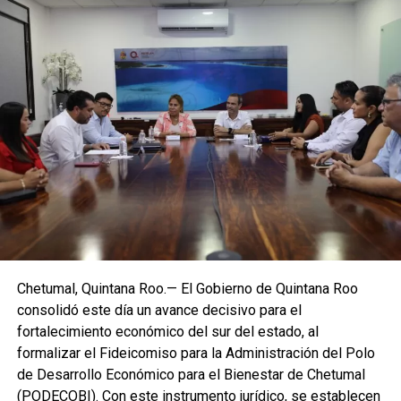
Miguel Torruco Garza explicó que el proyecto responde al
pilar de la Estrategia Nacional de Seguridad que busca
atender las causas antes de que el delito ocurra. Señaló
que el Gobierno de México identificó municipios
prioritarios como territorios de construcción de paz, donde
se impulsarán acciones enfocadas en juventudes
mediante actividades deportivas, culturales y atención
Chetumal, Quintana Roo.— El Gobierno de Quintana Roo
profesional en salud mental. En este marco, se contempla
consolidó este día un avance decisivo para el
la construcción de 100 Centros Comunitarios en el país.
fortalecimiento económico del sur del estado, al
formalizar el Fideicomiso para la Administración del Polo
El subsecretario adelantó que la obra en Playa del Carmen
de Desarrollo Económico para el Bienestar de Chetumal
podría concluir en aproximadamente 90 días. El centro
(PODECOBI). Con este instrumento jurídico, se establecen
contará con gimnasio de boxeo, trotapista, cancha techada