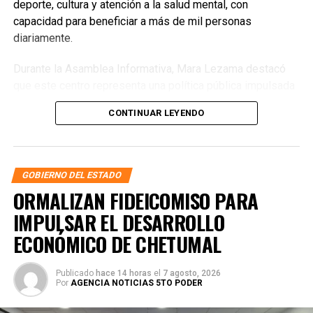
deporte, cultura y atención a la salud mental, con
capacidad para beneficiar a más de mil personas
diariamente.
Durante la Asamblea Informativa, Mara Lezama destacó
que este centro representa una política pública impulsada
por la presidenta Claudia Sheinbaum, diseñada por la
CONTINUAR LEYENDO
Secretaría de Seguridad y Protección Ciudadana que
encabeza Omar García Harfuch. Subrayó que el objetivo es
brindar alternativas reales para que niñas, niños,
adolescentes y jóvenes descubran sus talentos y cuenten
GOBIERNO DEL ESTADO
con espacios seguros para convivir, aprender y
ORMALIZAN FIDEICOMISO PARA
desarrollarse.
IMPULSAR EL DESARROLLO
ECONÓMICO DE CHETUMAL
Publicado
hace 14 horas
el
7 agosto, 2026
Por
AGENCIA NOTICIAS 5TO PODER