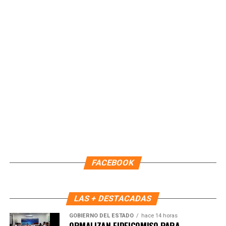
Recibe las noticias al instante
Únete al canal oficial de WhatsApp de
Quinto Poder
y recibe las noticias más
importantes de Quintana Roo directamente
en tu teléfono.
El PODECOBI Chetumal busca aprovechar el potencial
Unirme al canal de WhatsApp
económico de la capital del estado, consolidando
infraestructura, atracción de inversiones y actividades
productivas que impulsen el crecimiento regional. Con la
formalización del fideicomiso, se establecen mecanismos
FACEBOOK
claros para su administración y operación, asegurando que
el desarrollo económico se traduzca en bienestar y
nuevas oportunidades para la población del sur.
LAS + DESTACADAS
GOBIERNO DEL ESTADO
hace 14 horas
Bajo esta visión, Chetumal avanza como un punto
ORMALIZAN FIDEICOMISO PARA