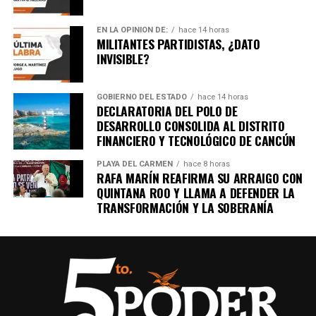
Recibe las noticias al instante
EN LA OPINIÓN DE:
hace 14 horas
Únete al canal oficial de WhatsApp de
MILITANTES PARTIDISTAS, ¿DATO
Quinto Poder
y recibe las noticias más
INVISIBLE?
importantes de Quintana Roo directamente
en tu teléfono.
GOBIERNO DEL ESTADO
hace 14 horas
DECLARATORIA DEL POLO DE
DESARROLLO CONSOLIDA AL DISTRITO
Unirme al canal de WhatsApp
FINANCIERO Y TECNOLÓGICO DE CANCÚN
PLAYA DEL CARMEN
hace 8 horas
RAFA MARÍN REAFIRMA SU ARRAIGO CON
QUINTANA ROO Y LLAMA A DEFENDER LA
TRANSFORMACIÓN Y LA SOBERANÍA