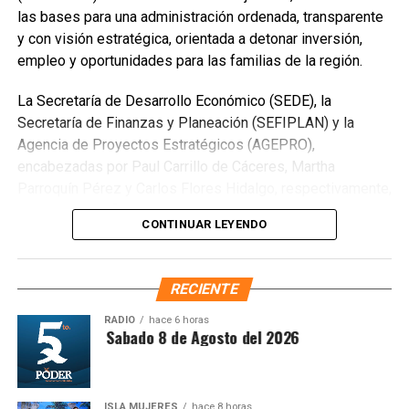
las bases para una administración ordenada, transparente
para voleibol, básquetbol y fútbol, además de espacios
y con visión estratégica, orientada a detonar inversión,
para expresiones artísticas y áreas de orientación
empleo y oportunidades para las familias de la región.
psicológica.
La Secretaría de Desarrollo Económico (SEDE), la
Secretaría de Finanzas y Planeación (SEFIPLAN) y la
Agencia de Proyectos Estratégicos (AGEPRO),
encabezadas por Paul Carrillo de Cáceres, Martha
Parroquín Pérez y Carlos Flores Hidalgo, respectivamente,
concretaron la firma del convenio con Banco Bancrea, S.A.,
CONTINUAR LEYENDO
que permitirá operar el fideicomiso y garantizar certeza
institucional en el desarrollo del PODECOBI Chetumal.
RECIENTE
RADIO
hace 6 horas
ntesis Matutina Sabado 8 de Agosto del 2026
La presidenta municipal Estefanía Mercado informó que el
centro tendrá capacidad para atender a más de mil
personas diariamente, fortaleciendo la prevención social y
ISLA MUJERES
hace 8 horas