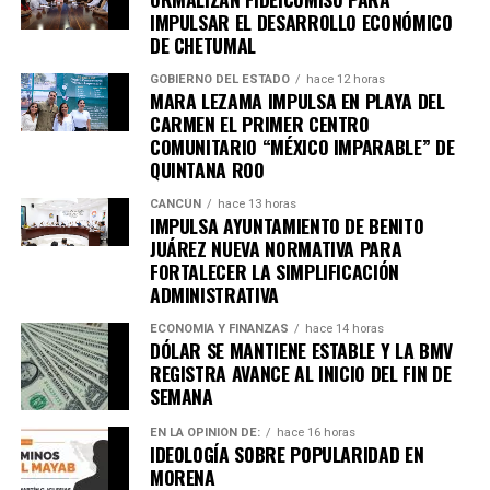
estratégico para la diversificación económica de Quintana
IMPULSAR EL DESARROLLO ECONÓMICO
Roo, reafirmando el compromiso del gobierno estatal de
DE CHETUMAL
construir un futuro con prosperidad compartida.
GOBIERNO DEL ESTADO
hace 12 horas
MARA LEZAMA IMPULSA EN PLAYA DEL
Fuente: 5to Poder Agencia de Noticias
CARMEN EL PRIMER CENTRO
COMUNITARIO “MÉXICO IMPARABLE” DE
QUINTANA ROO
CANCÚN
hace 13 horas
IMPULSA AYUNTAMIENTO DE BENITO
JUÁREZ NUEVA NORMATIVA PARA
FORTALECER LA SIMPLIFICACIÓN
ADMINISTRATIVA
ECONOMÍA Y FINANZAS
hace 14 horas
DÓLAR SE MANTIENE ESTABLE Y LA BMV
REGISTRA AVANCE AL INICIO DEL FIN DE
SEMANA
EN LA OPINIÓN DE:
hace 16 horas
IDEOLOGÍA SOBRE POPULARIDAD EN
MORENA