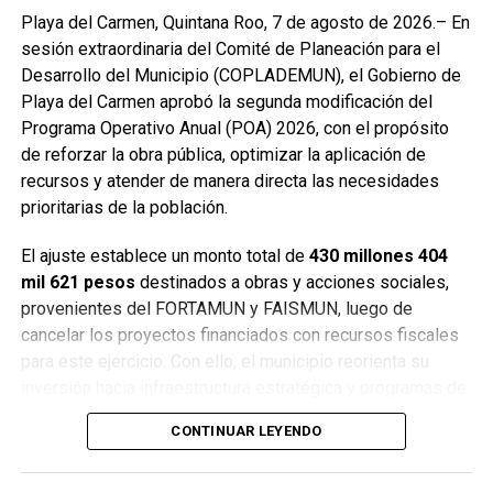
cooperación con Estados Unidos sin subordinación. Afirmó
Playa del Carmen, Quintana Roo, 7 de agosto de 2026.– En
que México es un país libre y democrático, y llamó a no
sesión extraordinaria del Comité de Planeación para el
dejarse influenciar por campañas de desinformación.
Desarrollo del Municipio (COPLADEMUN), el Gobierno de
Finalmente, destacó que las asambleas informativas
Playa del Carmen aprobó la segunda modificación del
continuarán realizándose en distintos puntos de Quintana
Programa Operativo Anual (POA) 2026, con el propósito
Roo para fortalecer la organización ciudadana y la
de reforzar la obra pública, optimizar la aplicación de
participación informada.
recursos y atender de manera directa las necesidades
prioritarias de la población.
Fuente: 5to Poder Agencia de Noticias
El ajuste establece un monto total de
430 millones 404
mil 621 pesos
destinados a obras y acciones sociales,
provenientes del FORTAMUN y FAISMUN, luego de
cancelar los proyectos financiados con recursos fiscales
para este ejercicio. Con ello, el municipio reorienta su
inversión hacia infraestructura estratégica y programas de
impacto social.
CONTINUAR LEYENDO