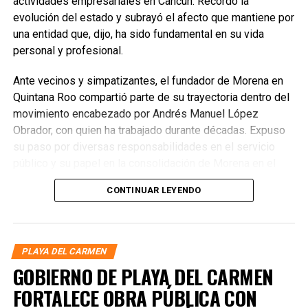
actividades empresariales en Cancún. Recordó la
evolución del estado y subrayó el afecto que mantiene por
una entidad que, dijo, ha sido fundamental en su vida
personal y profesional.
Ante vecinos y simpatizantes, el fundador de Morena en
Quintana Roo compartió parte de su trayectoria dentro del
movimiento encabezado por Andrés Manuel López
Obrador, con quien ha trabajado durante décadas. Expuso
su paso por diversas responsabilidades en el servicio
público y su papel en la consolidación de Morena en el
estado, donde fue el primer presidente del Comité
CONTINUAR LEYENDO
Ejecutivo Estatal y posteriormente delegado especial.
PLAYA DEL CARMEN
GOBIERNO DE PLAYA DEL CARMEN
FORTALECE OBRA PÚBLICA CON