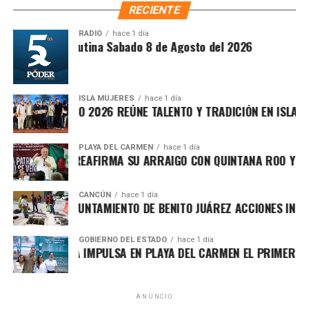
RECIENTE
RADIO
hace 1 día
Síntesis Matutina Sabado 8 de Agosto del 2026
Recibe las noticias al instante
ISLA MUJERES
hace 1 día
VICHE ISLEÑO 2026 REÚNE TALENTO Y TRADICIÓN EN ISLA MUJE
Únete al canal oficial de WhatsApp de
Quinto Poder
y recibe las noticias más
PLAYA DEL CARMEN
hace 1 día
FA MARÍN REAFIRMA SU ARRAIGO CON QUINTANA ROO Y LLAMA
importantes de Quintana Roo directamente
El secretario de Planeación y Evaluación, Rolando Méndez
en tu teléfono.
Navarro, informó que se incorporó una nueva acción
CANCÚN
hace 1 día
financiada con FORTAMUN para el desarrollo y operación
RTALECE AYUNTAMIENTO DE BENITO JUÁREZ ACCIONES INTEGRA
Unirme al canal de WhatsApp
del sistema informático del impuesto ISABI, con una
inversión de
29 millones 365 mil 855.12 pesos
,
GOBIERNO DEL ESTADO
hace 1 día
RA LEZAMA IMPULSA EN PLAYA DEL CARMEN EL PRIMER CENTR
herramienta que permitirá fortalecer la recaudación y
modernizar los procesos administrativos.
En materia de infraestructura social, el POA 2026 mantiene
ANUNCIO