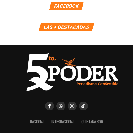
FACEBOOK
Durante la sesión también se tomó protesta a Nagib
LAS + DESTACADAS
Eduardo Flores Jiménez, Oficial Mayor, como nuevo
integrante del COPLADEMUN y coordinador del Subcomité
Sectorial de Fortalecimiento Institucional.
Con estas acciones, el Gobierno de Playa del Carmen
reafirma su compromiso con una planeación estratégica,
transparente y participativa para consolidar un desarrollo
urbano ordenado y una infraestructura de calidad.
Fuente: 5to Poder Agencia de Noticias
NACIONAL
INTERNACIONAL
QUINTANA ROO