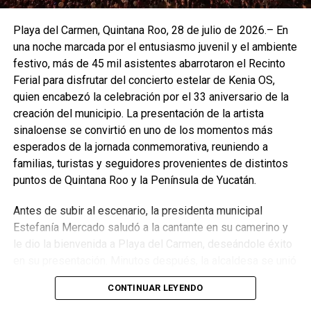
musical “Un derecho de nacimiento”, integrado por 14
estudiantes, seguido de piezas clásicas al piano y un
Playa del Carmen, Quintana Roo, 28 de julio de 2026.– En
cierre coral con temas tradicionales como “Go down
una noche marcada por el entusiasmo juvenil y el ambiente
Moses” y “Joshua fit the battle of Jericho”.
festivo, más de 45 mil asistentes abarrotaron el Recinto
Ferial para disfrutar del concierto estelar de Kenia OS,
Fuente: 5to Poder Agencia de Noticias
quien encabezó la celebración por el 33 aniversario de la
creación del municipio. La presentación de la artista
sinaloense se convirtió en uno de los momentos más
esperados de la jornada conmemorativa, reuniendo a
familias, turistas y seguidores provenientes de distintos
puntos de Quintana Roo y la Península de Yucatán.
Antes de subir al escenario, la presidenta municipal
Estefanía Mercado saludó a la cantante en su camerino y
le dio la bienvenida a Playa del Carmen, deseándole éxito
en su presentación. Minutos después, la alcaldesa se unió
a los miles de asistentes que celebraron una noche de
CONTINUAR LEYENDO
música, convivencia y alegría en un ambiente
completamente familiar.