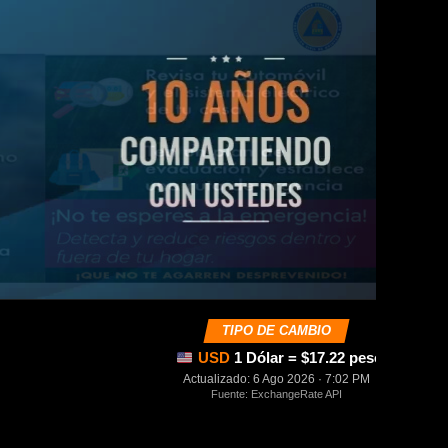
TIPO DE CAMBIO
USD
1 Dólar = $17.22 pesos mexica
Actualizado: 6 Ago 2026 · 7:02 PM
Fuente: ExchangeRate API