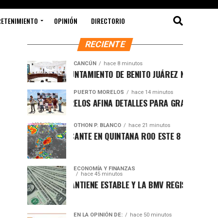
RETENIMIENTO
OPINIÓN
DIRECTORIO
RECIENTE
CANCÚN
hace 8 minutos
IMPULSA AYUNTAMIENTO DE BENITO JUÁREZ NUEVA NORMATIVA 
PUERTO MORELOS
hace 14 minutos
PUERTO MORELOS AFINA DETALLES PARA GRAN FUNCIÓN DE BOX
OTHON P. BLANCO
hace 21 minutos
CLIMA SOFOCANTE EN QUINTANA ROO ESTE 8 DE AGOSTO
ECONOMÍA Y FINANZAS
hace 45 minutos
DÓLAR SE MANTIENE ESTABLE Y LA BMV REGISTRA AVANCE AL IN
EN LA OPINIÓN DE:
hace 50 minutos