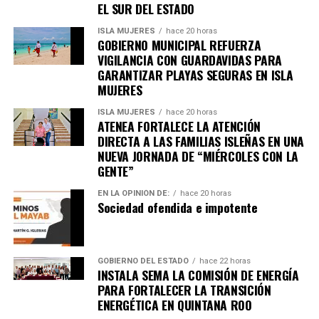
EL SUR DEL ESTADO
ISLA MUJERES
hace 20 horas
GOBIERNO MUNICIPAL REFUERZA
VIGILANCIA CON GUARDAVIDAS PARA
GARANTIZAR PLAYAS SEGURAS EN ISLA
Recibe las noticias al instante
MUJERES
Únete al canal oficial de WhatsApp de
ISLA MUJERES
hace 20 horas
Quinto Poder
ATENEA FORTALECE LA ATENCIÓN
y recibe las noticias más
DIRECTA A LAS FAMILIAS ISLEÑAS EN UNA
importantes de Quintana Roo directamente
NUEVA JORNADA DE “MIÉRCOLES CON LA
en tu teléfono.
GENTE”
EN LA OPINIÓN DE:
hace 20 horas
Unirme al canal de WhatsApp
Sociedad ofendida e impotente
GOBIERNO DEL ESTADO
hace 22 horas
INSTALA SEMA LA COMISIÓN DE ENERGÍA
PARA FORTALECER LA TRANSICIÓN
ENERGÉTICA EN QUINTANA ROO