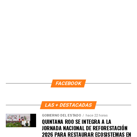
Autoridades de salud llaman a impulsar programas
comunitarios que integren ejercicio, orientación nutricional
y acompañamiento emocional, con el fin de garantizar que
la población adulta mayor viva más y mejor, fortaleciendo
su calidad de vida y su participación activa en la sociedad.
Fuente: 5to Poder Agencia de Noticias
FACEBOOK
LAS + DESTACADAS
GOBIERNO DEL ESTADO
hace 22 horas
QUINTANA ROO SE INTEGRA A LA
JORNADA NACIONAL DE REFORESTACIÓN
2026 PARA RESTAURAR ECOSISTEMAS EN