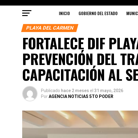
INICIO
GOBIERNO DEL ESTADO
MUNIC
PLAYA DEL CARMEN
FORTALECE DIF PLA
PREVENCIÓN DEL TR
CAPACITACIÓN AL S
Publicado
hace 2 meses
el
31 mayo, 2026
Por
AGENCIA NOTICIAS 5TO PODER