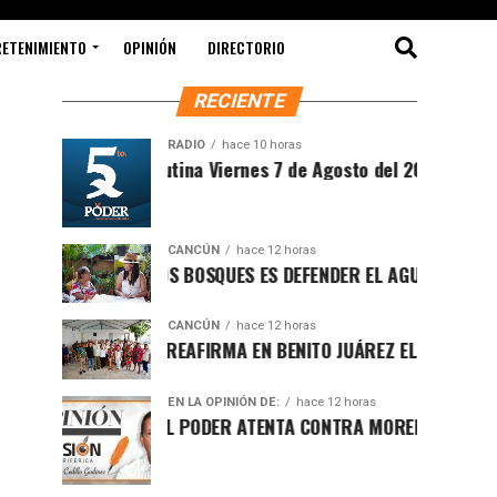
RETENIMIENTO
OPINIÓN
DIRECTORIO
RECIENTE
RADIO
hace 10 horas
Sintesis Matutina Viernes 7 de Agosto del 2026
CANCÚN
hace 12 horas
PROTEGER LOS BOSQUES ES DEFENDER EL AGUA Y EL FUTURO DE
CANCÚN
hace 12 horas
RAFA MARÍN REAFIRMA EN BENITO JUÁREZ EL LLAMADO A DEFE
EN LA OPINIÓN DE:
hace 12 horas
LUCHA POR EL PODER ATENTA CONTRA MORENA EN Q.ROO